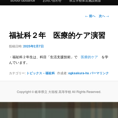
ー
School Guidance
お問い合わせ
県立学校体育施設開放
コ
ン
投
←
前へ
次へ
→
稿
ナ
テ
ビ
福祉科２年 医療的ケア演習
ゲ
ン
ー
投稿日時:
2025年2月7日
シ
ツ
ョ
・福祉科２年生は、科目「生活支援技術」で
医療的ケア
を学
ン
へ
んでいます。
移
カテゴリー:
トピックス－福祉科
作成者:
ogksakura-hs
パーマリンク
動
Copyright © 岐阜県立 大垣桜 高等学校 All Rights Reserved.