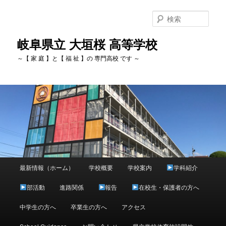
検
索
岐阜県立 大垣桜 高等学校
～【 家 庭 】と【 福 祉 】の 専門高校 です ～
メ
最新情報（ホーム）
学校概要
学校案内
学科紹介
メ
イ
ン
部活動
進路関係
報告
在校生・保護者の方へ
イ
メ
ニ
中学生の方へ
卒業生の方へ
アクセス
ン
ュ