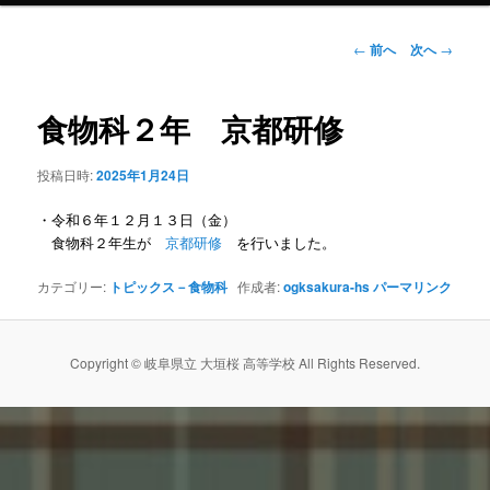
ン
投
←
前へ
次へ
→
稿
ナ
テ
ビ
食物科２年 京都研修
ゲ
ン
ー
投稿日時:
2025年1月24日
シ
ツ
ョ
・令和６年１２月１３日（金）
ン
へ
食物科２年生が
京都研修
を行いました。
移
カテゴリー:
トピックス－食物科
作成者:
ogksakura-hs
パーマリンク
動
Copyright © 岐阜県立 大垣桜 高等学校 All Rights Reserved.