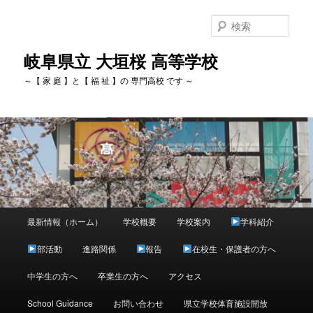
検
索
岐阜県立 大垣桜 高等学校
～【 家 庭 】と【 福 祉 】の 専門高校 です ～
メ
最新情報（ホーム）
学校概要
学校案内
学科紹介
メ
イ
ン
部活動
進路関係
報告
在校生・保護者の方へ
イ
メ
ニ
中学生の方へ
卒業生の方へ
アクセス
ン
ュ
ー
School Guidance
お問い合わせ
県立学校体育施設開放
コ