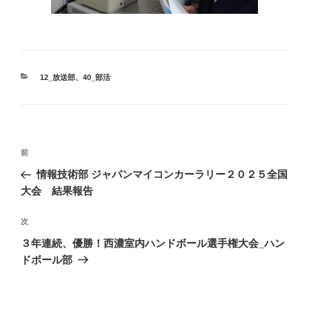
カ
12_放送部
、
40_部活
テ
ゴ
リ
ー
投
前
前
稿
の
情報技術部 ジャパンマイコンカーラリー２０２５全国
ナ
投
大会 結果報告
ビ
稿
ゲ
次
次
の
ー
３年連続、優勝！西濃室内ハンドボール選手権大会_ハン
投
シ
ドボール部
稿
ョ
ン