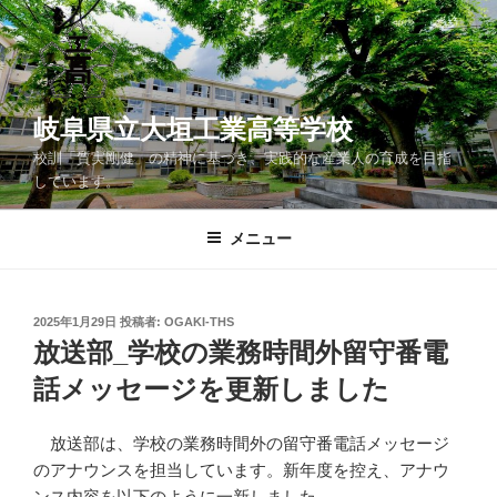
コ
ン
テ
ン
ツ
岐阜県立大垣工業高等学校
へ
校訓「質実剛健」の精神に基づき、実践的な産業人の育成を目指
ス
しています。
キ
ッ
メニュー
プ
投
2025年1月29日
投稿者:
OGAKI-THS
稿
放送部_学校の業務時間外留守番電
日:
話メッセージを更新しました
放送部は、学校の業務時間外の留守番電話メッセージ
のアナウンスを担当しています。新年度を控え、アナウ
ンス内容を以下のように一新しました。