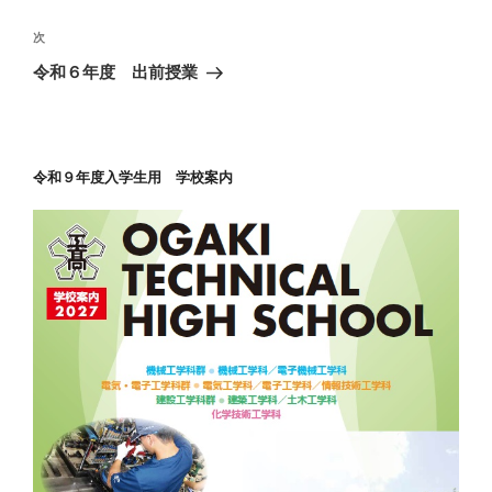
ビ
稿
ゲ
次
次
の
ー
令和６年度 出前授業
投
シ
稿
ョ
ン
令和９年度入学生用 学校案内