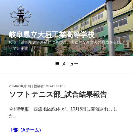
コ
ン
テ
ン
ツ
岐阜県立大垣工業高等学校
へ
校訓「質実剛健」の精神に基づき、実践的な産業人の育成を目指
ス
しています。
キ
ッ
メニュー
プ
投
2024年10月10日
投稿者:
OGAKI-THS
稿
ソフトテニス部_試合結果報告
日:
令和6年度 西濃地区総体 が、10月5日に開催されまし
た。
Ⅰ部（Aチーム）