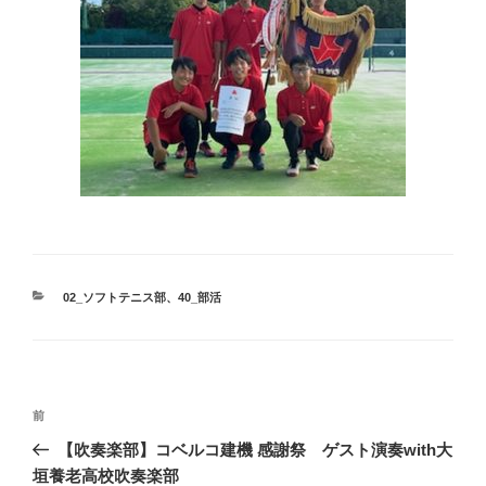
カ
02_ソフトテニス部
、
40_部活
テ
ゴ
リ
ー
投
前
前
稿
の
【吹奏楽部】コベルコ建機 感謝祭 ゲスト演奏with大
ナ
投
垣養老高校吹奏楽部