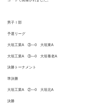
男子Ⅰ部
予選リーグ
大垣工業A ③―0 大垣東A
大垣工業A ③―0 大垣養老A
決勝トーナメント
準決勝
大垣工業A ②―0 大垣北A
決勝