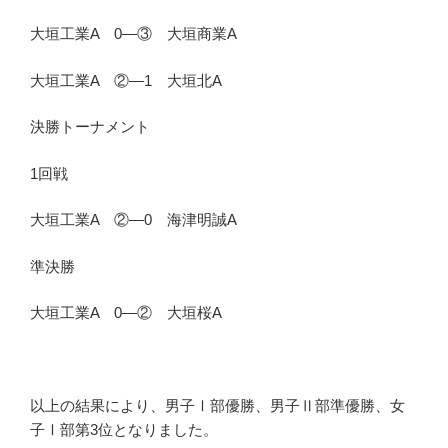
大垣工業A 0―③ 大垣商業A
大垣工業A ②―1 大垣北A
決勝トーナメント
1回戦
大垣工業A ②―0 海津明誠A
準決勝
大垣工業A 0―② 大垣桜A
以上の結果により、男子Ⅰ部優勝、男子Ⅱ部準優勝、女
子Ⅰ部第3位となりました。