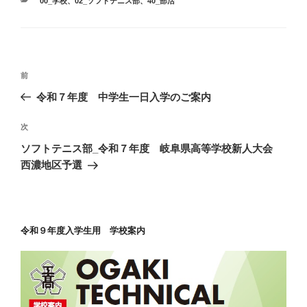
00_学校
、
02_ソフトテニス部
、
40_部活
テ
ゴ
リ
ー
投
前
前
稿
の
令和７年度 中学生一日入学のご案内
ナ
投
ビ
稿
次
次
ゲ
の
ソフトテニス部_令和７年度 岐阜県高等学校新人大会
投
ー
西濃地区予選
稿
シ
ョ
ン
令和９年度入学生用 学校案内