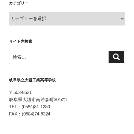
カテゴリー
カ
テ
ゴ
リ
サイト内検索
ー
検
検
索
索:
岐阜県立大垣工業高等学校
〒503-8521
岐阜県大垣市南若森町301の1
TEL：(0584)81-1280
FAX：(0584)74-9324