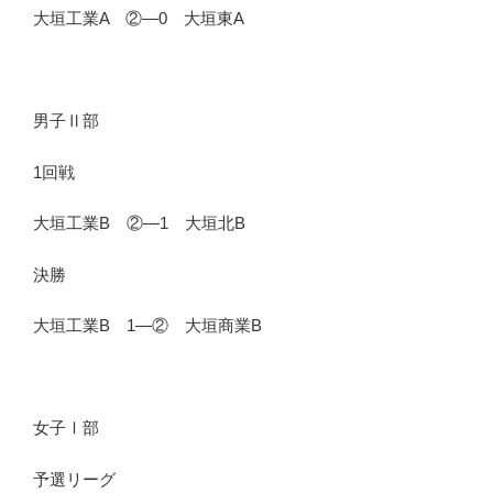
大垣工業A ②―0 大垣東A
男子Ⅱ部
1回戦
大垣工業B ②―1 大垣北B
決勝
大垣工業B 1―② 大垣商業B
女子Ⅰ部
予選リーグ