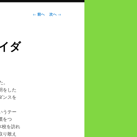
投
←
前へ
次へ
→
稿
ナ
ビ
イダ
ゲ
ー
シ
ョ
ン
た。
明をした
ダンスを
いうテー
慣をつ
本校を訪れ
取り敢え