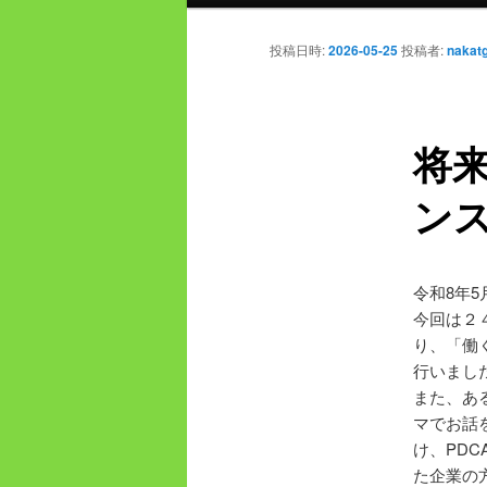
ン
イ
メ
投稿日時:
2026-05-25
投稿者:
nakat
ニ
ン
ュ
ー
将
コ
ン
ン
テ
令和8年
ン
今回は２
り、「働
ツ
行いまし
また、あ
へ
マでお話
け、PD
移
た企業の