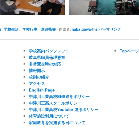
2_学校生活
、
学校行事
、
進路指導
作成者:
nakatgawa-ths
パーマリンク
学校案内パンフレット
Topペー
岐阜県職員倫理憲章
非常変災時の対応
情報開示
校則の紹介
アクセス
English Page
中津川工業高校SNS運用ポリシー
中津川工高スクールポリシー
中津川工業高校Youtube 運用ポリシー
体育施設利用について
家庭教育を実施する日について