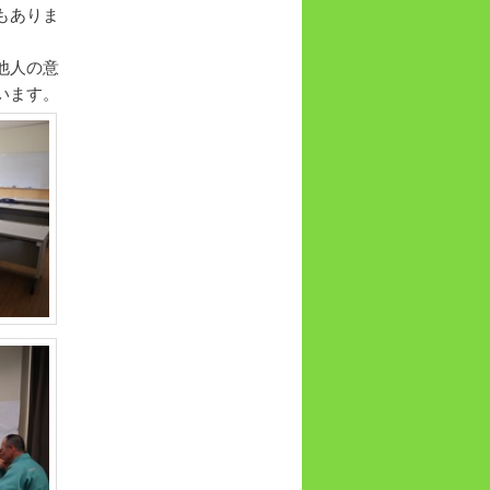
もありま
他人の意
います。