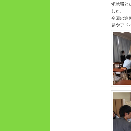
ず就職と
動
した。
今回の進
見やアド