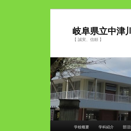
岐阜県立中津
【 誠実、信頼 】
メ
学校概要
学科紹介
部活
メ
イ