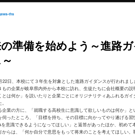
gawa-ths
来の準備を始めよう～進路ガ
ス～
5月22日、本校にて３年生を対象とした進路ガイダンスが行われまし
４もの企業が岐阜県内外から本校に訪れ、生徒たちに会社概要の説
くとは何か」を説いたりと企業ごとにオリジナリティあふれるガイ
た。
る企業の方に、「就職する高校生に意識して欲しいものは何か」と
を伺ったところ、「目標を持ち、その目標に向かってやり遂げる習
CAを意識できるようになってほしい」と返答があったほか、初めて
方からは、「何か自分で意思をもって将来のことを考えてほしい。