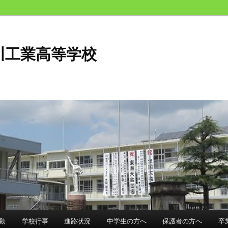
川工業高等学校
動
学校行事
進路状況
中学生の方へ
保護者の方へ
卒