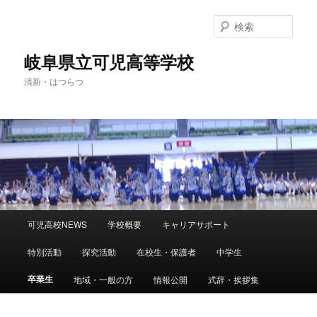
検
索
岐阜県立可児高等学校
清新・はつらつ
メ
可児高校NEWS
学校概要
キャリアサポート
メ
イ
ン
特別活動
探究活動
在校生・保護者
中学生
イ
メ
ニ
卒業生
地域・一般の方
情報公開
式辞・挨拶集
ン
ュ
ー
コ