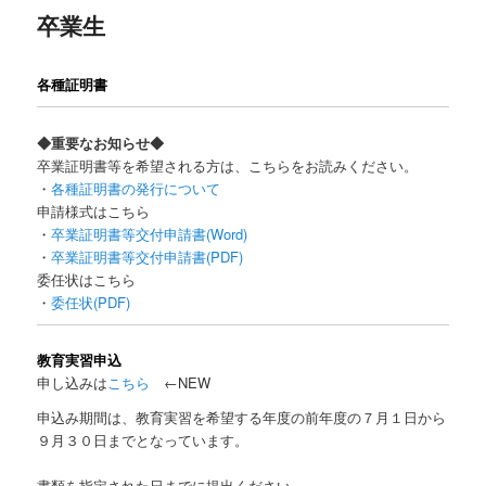
卒業生
ン
各種証明書
テ
ン
◆重要なお知らせ◆
卒業証明書等を希望される方は、こちらをお読みください。
ツ
・
各種証明書の発行について
申請様式はこちら
へ
・
卒業証明書等交付申請書(Word)
・
卒業証明書等交付申請書(PDF)
委任状はこちら
移
・
委任状(PDF)
動
教育実習申込
申し込みは
こちら
←NEW
申込み期間は、教育実習を希望する年度の前年度の７月１日から
９月３０日までとなっています。
書類を指定された日までに提出ください。