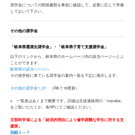
奨学金についての関係書類を事前に確認して、必要に応じて準備
しておいて下さい。
その他の奨学金
「岐阜県選奨生奨学金」・「岐阜県子育て支援奨学金」
以下のリンクから、岐阜県のホームページ内の該当ページへとぶ
ことができます。
岐阜県の該当ページへ
その他学校に来ている奨学金の案内一覧を下記に掲示します。
その他の奨学金1_21
（R8.7.16更新）
※ 一覧表はあくまで概要です。詳細は生徒連絡用の「manaba」
をご覧いただくか、各HPにてご確認ください。
文部科学省による「経済的理由により修学困難な学生に対する支
援策」
別紙１～７