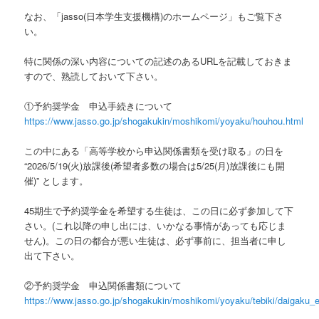
なお、「jasso(日本学生支援機構)のホームページ」もご覧下さ
い。
特に関係の深い内容についての記述のあるURLを記載しておきま
すので、熟読しておいて下さい。
①予約奨学金 申込手続きについて
https://www.jasso.go.jp/shogakukin/moshikomi/yoyaku/houhou.html
この中にある「高等学校から申込関係書類を受け取る」の日を
“2026/5/19(火)放課後(希望者多数の場合は5/25(月)放課後にも開
催)” とします。
45期生で予約奨学金を希望する生徒は、この日に必ず参加して下
さい。(これ以降の申し出には、いかなる事情があっても応じま
せん)。この日の都合が悪い生徒は、必ず事前に、担当者に申し
出て下さい。
②予約奨学金 申込関係書類について
https://www.jasso.go.jp/shogakukin/moshikomi/yoyaku/tebiki/daigaku_e