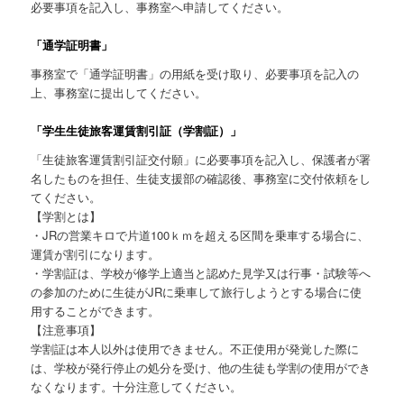
必要事項を記入し、事務室へ申請してください。
「通学証明書」
事務室で「通学証明書」の用紙を受け取り、必要事項を記入の
上、事務室に提出してください。
「学生生徒旅客運賃割引証（学割証）」
「生徒旅客運賃割引証交付願」に必要事項を記入し、保護者が署
名したものを担任、生徒支援部の確認後、事務室に交付依頼をし
てください。
【学割とは】
・JRの営業キロで片道100ｋｍを超える区間を乗車する場合に、
運賃が割引になります。
・学割証は、学校が修学上適当と認めた見学又は行事・試験等へ
の参加のために生徒がJRに乗車して旅行しようとする場合に使
用することができます。
【注意事項】
学割証は本人以外は使用できません。不正使用が発覚した際に
は、学校が発行停止の処分を受け、他の生徒も学割の使用ができ
なくなります。十分注意してください。