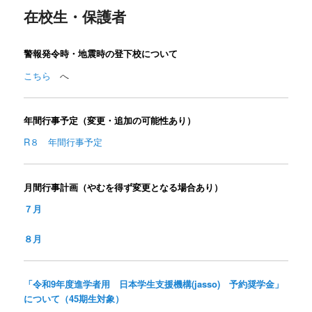
在校生・保護者
ン
警報発令時・地震時の登下校について
テ
こちら
へ
ン
ツ
年間行事予定（変更・追加の可能性あり）
R８ 年間行事予定
へ
移
月間行事計画（やむを得ず変更となる場合あり）
動
７月
８月
「令和9年度進学者用 日本学生支援機構(jasso) 予約奨学金」
について（45期生対象）