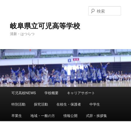
検
索
岐阜県立可児高等学校
清新・はつらつ
メ
可児高校NEWS
学校概要
キャリアサポート
メ
サ
イ
ン
特別活動
探究活動
在校生・保護者
中学生
イ
ブ
メ
ニ
卒業生
地域・一般の方
情報公開
式辞・挨拶集
ン
コ
ュ
ー
コ
ン