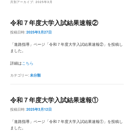
月別アーカイブ:
2025年3月
ン
テ
令和７年度大学入試結果速報②
テ
ン
投稿日時:
2025年3月27日
ン
ツ
「進路指導」ページ「令和７年度大学入試結果速報②」を投稿し
ました。
ツ
へ
詳細は
こちら
へ
移
カテゴリー:
未分類
移
動
動
令和７年度大学入試結果速報①
投稿日時:
2025年3月12日
「進路指導」ページ「令和７年度大学入試結果速報①」を投稿し
ました。