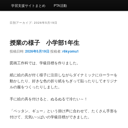
ー
学習支援サイトまとめ
PTA活動
コ
ン
ン
テ
日別アーカイブ:
2026年5月19日
テ
ン
授業の様子 小学部1年生
ン
ツ
投稿日時:
2026年5月19日
投稿者:
r6kyomu1
ツ
へ
図画工作科では、学級目標を作りました。
へ
移
紙に絵の具が付く様子に注目しながらダイナミックにローラーを
動かしたり、好きな色の折り紙をちぎって貼ったりしてオリジナ
移
動
ルの服をつくったりしました。
動
手に絵の具を付けると、ぬるぬるで冷たい～！
「ペッタン、ギュー」という掛け声に合わせて、たくさん手形を
付けて、元気いっぱいの学級目標ができました。