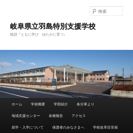
検
索
岐阜県立羽島特別支援学校
校訓『ともに学び ゆたかに育つ』
メ
ホーム
学校概要
学部紹介
各分掌より
メ
サ
イ
ン
地域支援センター
各種報告
アクセス
イ
ブ
メ
ニ
就学・入学について
保護者のみなさまへ
学校改革目安箱
ン
コ
ュ