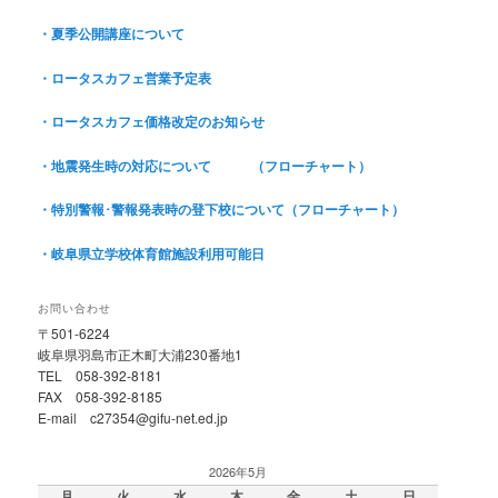
・夏季公開講座について
・ロータスカフェ営業予定表
・ロータスカフェ価格改定のお知らせ
・地震発生時の対応について
（フローチャート）
・特別警報･警報発表時の登下校について（フローチャート
）
・岐阜県立学校体育館施設利用可能日
お問い合わせ
〒501-6224
岐阜県羽島市正木町大浦230番地1
TEL 058-392-8181
FAX 058-392-8185
E-mail c27354@gifu-net.ed.jp
2026年5月
月
火
水
木
金
土
日