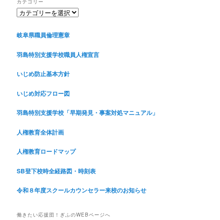
カテゴリー
イ
カ
ブ
テ
ゴ
岐阜県職員倫理憲章
リ
ー
羽島特別支援学校職員人権宣言
いじめ防止基本方針
いじめ対応フロー図
羽島特別支援学校「早期発見・事案対処マニュアル」
人権教育全体計画
人権教育ロードマップ
SB登下校時全経路図・時刻表
令和８年度スクールカウンセラー来校のお知らせ
働きたい応援団！ぎふのWEBページへ