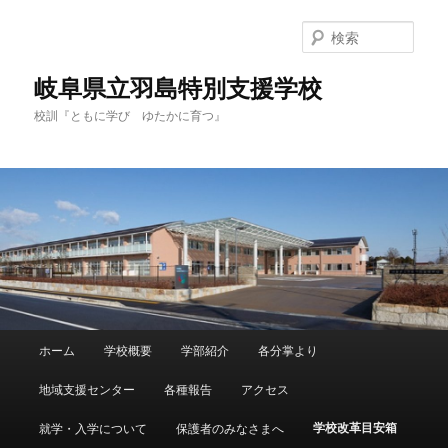
検
索
岐阜県立羽島特別支援学校
校訓『ともに学び ゆたかに育つ』
メ
ホーム
学校概要
学部紹介
各分掌より
メ
イ
ン
地域支援センター
各種報告
アクセス
イ
メ
ニ
学校改革目安箱
就学・入学について
保護者のみなさまへ
ン
ュ