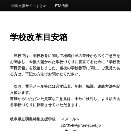
ー
学習支援サイトまとめ
PTA活動
コ
ン
学校改革目安箱
テ
ン
当校では、学校教育に関して地域住民の皆様から広くご意見を
ツ
お聞きし、今後の開かれた学校づくりに役立てるために「学校改
革目安箱」を設置しました。当校の
学校教育に関し、ご意見のあ
へ
る方は、下記の方法でお聞かせください。
移
なお、電子メール等には必ず氏名、年齢、職業、連絡方法を記
入願います。
動
皆様からいただいた貴重なご意見は、十分に検討し、より活力あ
る学校づくりに反映させていただきます。
岐阜県立羽島特別支援学校
＜メール＞
c27354@gifu-net.ed.jp