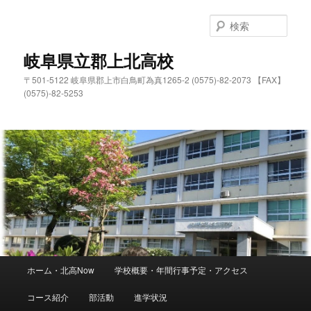
検
索
岐阜県立郡上北高校
〒501-5122 岐阜県郡上市白鳥町為真1265-2 (0575)-82-2073 【FAX】
(0575)-82-5253
メ
ホーム・北高Now
学校概要・年間行事予定・アクセス
メ
サ
イ
ン
コース紹介
部活動
進学状況
イ
ブ
メ