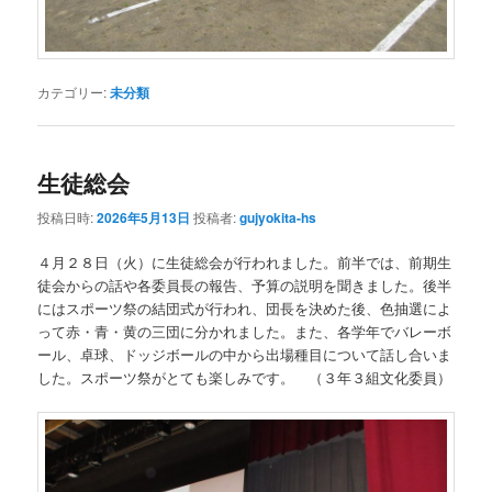
カテゴリー:
未分類
生徒総会
投稿日時:
2026年5月13日
投稿者:
gujyokita-hs
４月２８日（火）に生徒総会が行われました。前半では、前期生
徒会からの話や各委員長の報告、予算の説明を聞きました。後半
にはスポーツ祭の結団式が行われ、団長を決めた後、色抽選によ
って赤・青・黄の三団に分かれました。また、各学年でバレーボ
ール、卓球、ドッジボールの中から出場種目について話し合いま
した。スポーツ祭がとても楽しみです。 （３年３組文化委員）