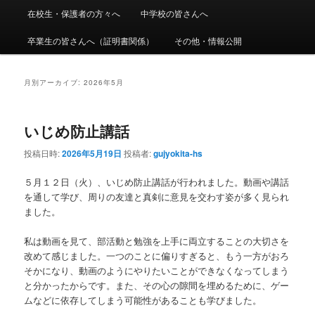
ニ
在校生・保護者の方々へ
中学校の皆さんへ
ン
コ
ュ
ー
卒業生の皆さんへ（証明書関係）
その他・情報公開
コ
ン
ン
テ
月別アーカイブ:
2026年5月
テ
ン
いじめ防止講話
ン
ツ
投稿日時:
2026年5月19日
投稿者:
gujyokita-hs
ツ
へ
５月１２日（火）、いじめ防止講話が行われました。動画や講話
を通して学び、周りの友達と真剣に意見を交わす姿が多く見られ
へ
移
ました。
移
動
私は動画を見て、部活動と勉強を上手に両立することの大切さを
改めて感じました。一つのことに偏りすぎると、もう一方がおろ
動
そかになり、動画のようにやりたいことができなくなってしまう
と分かったからです。また、その心の隙間を埋めるために、ゲー
ムなどに依存してしまう可能性があることも学びました。