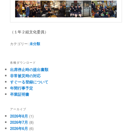
（１年２組文化委員）
カテゴリー:
未分類
各種ダウンロード
出席停止時の提出書類
非常被災時の対応
すぐーる登録について
年間行事予定
卒業証明書
アーカイブ
2026年8月
(1)
2026年7月
(8)
2026年6月
(6)