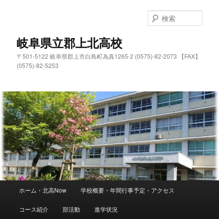
検
索
岐阜県立郡上北高校
〒501-5122 岐阜県郡上市白鳥町為真1265-2 (0575)-82-2073 【FAX】
(0575)-82-5253
メ
ホーム・北高Now
学校概要・年間行事予定・アクセス
メ
イ
ン
コース紹介
部活動
進学状況
イ
メ