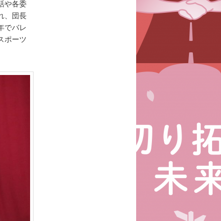
話や各委
ン
れ、団長
年でバレ
スポーツ