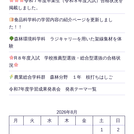
令和７年度卒業生（令和８年度入試）合格状況を
掲載しました。
食品科学科の学習内容の紹介ページを更新しまし
た！！
森林環境科学科 ラジキャリ―を用いた架線集材を体
験
R８年度入試 学校推薦型選抜・総合型選抜の合格状
況
農業総合学科群 森林分野 １年 枝打ちはしご
令和7年度学習成果発表会 発表テーマ一覧
2026年8月
月
火
水
木
金
土
日
1
2