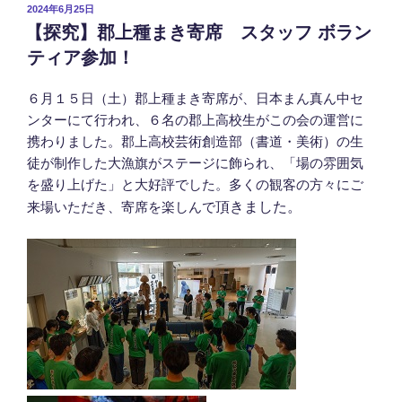
投
2024年6月25日
稿
【探究】郡上種まき寄席 スタッフ ボラン
日:
ティア参加！
６月１５日（土）郡上種まき寄席が、日本まん真ん中セ
ンターにて行われ、６名の郡上高校生がこの会の運営に
携わりました。郡上高校芸術創造部（書道・美術）の生
徒が制作した大漁旗がステージに飾られ、「場の雰囲気
を盛り上げた」と大好評でした。多くの観客の方々にご
来場いただき、寄席を楽しんで
頂きました。