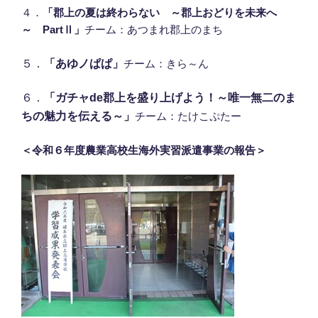
４．
「郡上の夏は終わらない ～郡上おどりを未来へ
～ PartⅡ」
チーム：あつまれ郡上のまち
５．
「あゆノぱぱ」
チーム：きら～ん
６．
「ガチャde郡上を盛り上げよう！～唯一無二のま
ちの魅力を伝える～」
チーム：たけこぷたー
＜令和６年度農業高校生海外実習派遣事業の報告＞