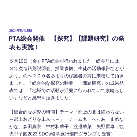
投
2024年5月15日
稿
PTA総会開催 【探究】【課題研究】の発
日:
表も実施！
５月10日（金）PTA総会が行われました。総会前には、
３年次進路別説明会、授業参観、生徒の活動報告などが
あり、のべ２００名あまりの保護者の方に来校して頂き
ました。「総合的な探究の時間」「課題研究」の成果発
表では、「地域での活動が活発に行われていて素晴らし
い」などと感想を頂きました。
【総合的な探究の時間】テーマ「郡上の夏は終わらない
～郡上おどりを未来へ～」 チーム名「へっあ まめな
かな」森田真衣 中村和華子 渡邊華菜 矢野原皐（観
光甲子園2023 SDGs修学旅行部門グランプリ受賞）