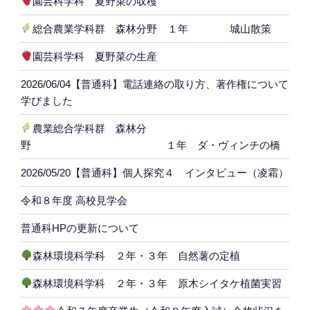
園芸科学科 夏野菜の収穫
総合農業学科群 森林分野 １年 城山散策
園芸科学科 夏野菜の生産
2026/06/04【普通科】電話連絡の取り方、著作権について
学びました
農業総合学科群 森林分
野 １年 ダ・ヴィンチの橋
2026/05/20【普通科】個人探究４ インタビュー（凌霜）
令和８年度 高校見学会
普通科HPの更新について
森林環境科学科 ２年・３年 自然薯の定植
森林環境科学科 ２年・３年 原木シイタケ植菌実習