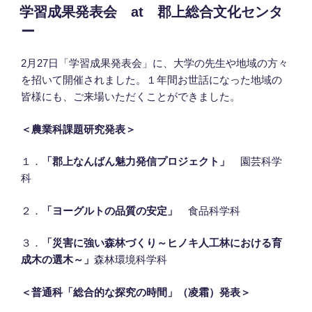
稿
学習成果発表会 at 郡上総合文化センタ
日:
ー
2月27日「学習成果発表会」に、大学の先生や地域の方々
を招いて開催されました。１年間お世話になった地域の
皆様にも、ご来場いただくことができました。
＜農業科課題研究発表＞
１．
「
郡上なんばん魅力発信プロジェクト
」
園芸科学
科
２．
「ヨーグルトの品質の安定」
食品科学科
３．
「災害に強い森林づくり～ヒノキ人工林における育
成木の選木～」
森林環境科学科
＜普通科「総合的な探究の時間」（凌霜）発表＞