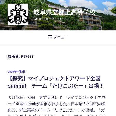
コ
ン
岐阜県立郡上高等学校
テ
GUJO HIGH SCHOOL
ン
ツ
へ
メニュー
ス
キ
ッ
投稿者:
P97677
プ
投
2025年4月3日
稿
【探究】マイプロジェクトアワード全国
日:
summit チーム「たけこぷたー」出場！
３月28日～30日 東京大学にて、マイプロジェクトアワ
ード全国summitが開催されました！日本最大の探究の祭
典に、郡上高校のチーム「たけこぷたー」が出場。「ガ