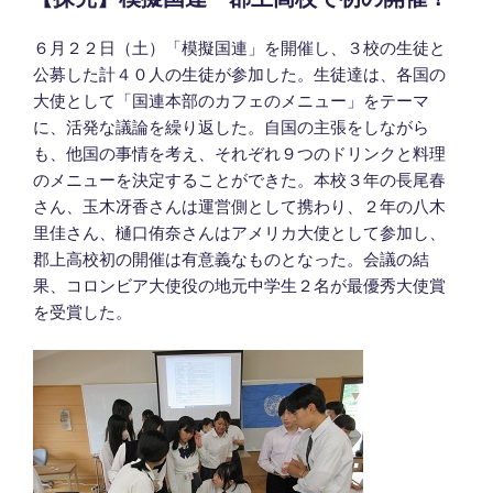
日:
６月２２日（土）「模擬国連」を開催し、３校の生徒と
公募した計４０人の生徒が参加した。生徒達は、各国の
大使として「国連本部のカフェのメニュー」をテーマ
に、活発な議論を繰り返した。自国の主張をしながら
も、他国の事情を考え、それぞれ９つのドリンクと料理
のメニューを決定することができた。本校３年の長尾春
さん、玉木冴香さんは運営側として携わり、２年の八木
里佳さん、樋口侑奈さんはアメリカ大使として参加し、
郡上高校初の開催は有意義なものとなった。会議の結
果、コロンビア大使役の地元中学生２名が最優秀大使賞
を受賞した。