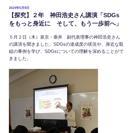
投
2024年5月8日
稿
【探究】２年 神田浩史さん講演「SDGs
日:
をもっと身近に そして、もう一歩前へ」
５月２日（木）泉京・垂井 副代表理事の神田浩史さん
の講演を聞きました。SDGsの達成度の状況や、身近な取
組の事例を学び、SDGsについての理解を深めることがで
きました。