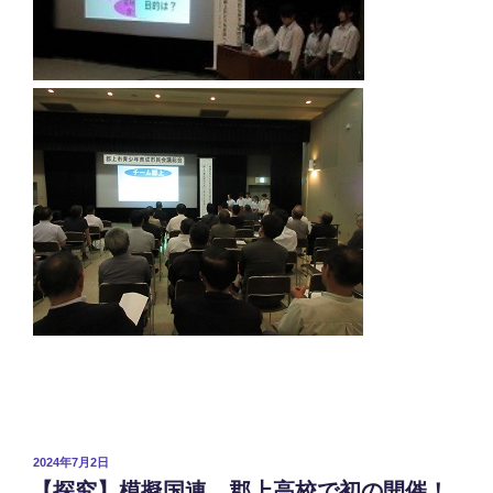
投
2024年7月2日
稿
【探究】模擬国連 郡上高校で初の開催！