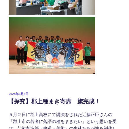
投
2024年6月3日
稿
【探究】郡上種まき寄席 旗完成！
日:
５月２日に郡上高校にて講演をされた近藤正臣さんの
「郡上市の若者に落語の種をまきたい」という思いを受
け、芸術創造部（書道・美術）の生徒たちが旗を制作し