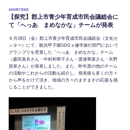
投
2024年7月8日
稿
【探究】郡上市青少年育成市民会議総会に
日:
て「へっあ まめなかな」チームが発表
６月28日（金）郡上市青少年育成市民会議総会（文化セ
ンター）にて、観光甲子園SDGｓ修学旅行部門において
グランプリを受賞した「へっあ まめなかな」チーム
（森田真衣さん・中村和華子さん・渡邊華菜さん・矢野
原皐さん）が発表しました。また、昨年度の他のチーム
の活動やこれからの活動も紹介し、発表後も多くの方々
から声をかけて頂き、地域の方々のますますの応援を感
じることができました。