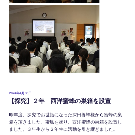
投
2024年4月30日
稿
【探究】２年 西洋蜜蜂の巣箱を設置
日:
昨年度、探究でお世話になった深田養蜂様から蜜蜂の巣
箱を頂きました。蜜蝋を塗り、西洋蜜蜂の巣箱を設置し
ました。３年生から２年生に活動を引き継ぎました。