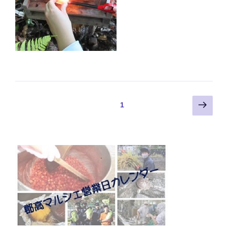
投
次
固定ページ
1
の
稿
ペ
ナ
ー
ビ
ジ
ゲ
ー
シ
ョ
ン