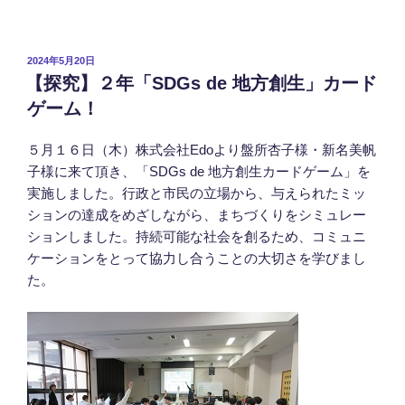
投
2024年5月20日
稿
【探究】２年「SDGs de 地方創生」カード
日:
ゲーム！
５月１６日（木）株式会社Edoより盤所杏子様・新名美帆
子様に来て頂き、「SDGs de 地方創生カードゲーム」を
実施しました。行政と市民の立場から、与えられたミッ
ションの達成をめざしながら、まちづくりをシミュレー
ションしました。持続可能な社会を創るため、コミュニ
ケーションをとって協力し合うことの大切さを学びまし
た。