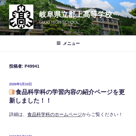
コ
ン
岐阜県立郡上高等学校
テ
GUJO HIGH SCHOOL
ン
ツ
へ
メニュー
ス
キ
ッ
投稿者:
P49941
プ
投
2026年3月10日
稿
食品科学科の学習内容の紹介ページを更
日:
新しました！！
詳細は、
食品科学科のホームページ
からご覧ください！