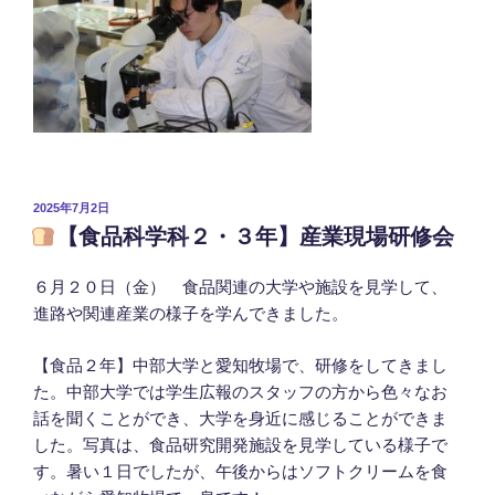
投
2025年7月2日
稿
【食品科学科２・３年】産業現場研修会
日:
６月２０日（金） 食品関連の大学や施設を見学して、
進路や関連産業の様子を学んできました。
【食品２年】中部大学と愛知牧場で、研修をしてきまし
た。中部大学では学生広報のスタッフの方から色々なお
話を聞くことができ、大学を身近に感じることができま
した。写真は、食品研究開発施設を見学している様子で
す。暑い１日でしたが、午後からはソフトクリームを食