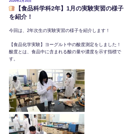
投
2026年2月16日
稿
【食品科学科2年】1月の実験実習の様子
日:
を紹介！
今回は、2年次生の実験実習の様子を紹介します！
【食品化学実験】ヨーグルト中の酸度測定をしました！
酸度とは、食品中に含まれる酸の量や濃度を示す指標で
す。