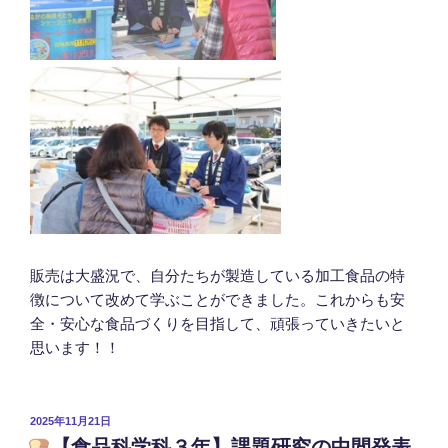
販売は大盛況で、自分たちが製造している加工食品の特
徴について改めて学ぶことができました。これからも安
全・安心な食品づくりを目指して、頑張っていきたいと
思います！！
投
2025年11月21日
稿
【食品科学科３年】課題研究の中間発表