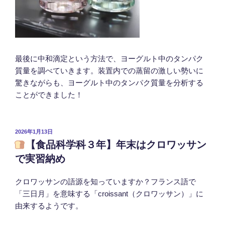
最後に中和滴定という方法で、ヨーグルト中のタンパク
質量を調べていきます。装置内での蒸留の激しい勢いに
驚きながらも、ヨーグルト中のタンパク質量を分析する
ことができました！
投
2026年1月13日
稿
【食品科学科３年】年末はクロワッサン
日:
で実習納め
クロワッサンの語源を知っていますか？フランス語で
「三日月」を意味する「croissant（クロワッサン）」に
由来するようです。