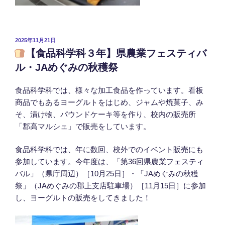
投
2025年11月21日
稿
【食品科学科３年】県農業フェスティバ
日:
ル・JAめぐみの秋穫祭
食品科学科では、様々な加工食品を作っています。看板
商品でもあるヨーグルトをはじめ、ジャムや焼菓子、み
そ、漬け物、パウンドケーキ等を作り、校内の販売所
「郡高マルシェ」で販売をしています。
食品科学科では、年に数回、校外でのイベント販売にも
参加しています。今年度は、「第36回県農業フェスティ
バル」（県庁周辺）［10月25日］・「JAめぐみの秋穫
祭」（JAめぐみの郡上支店駐車場）［11月15日］に参加
し、ヨーグルトの販売をしてきました！