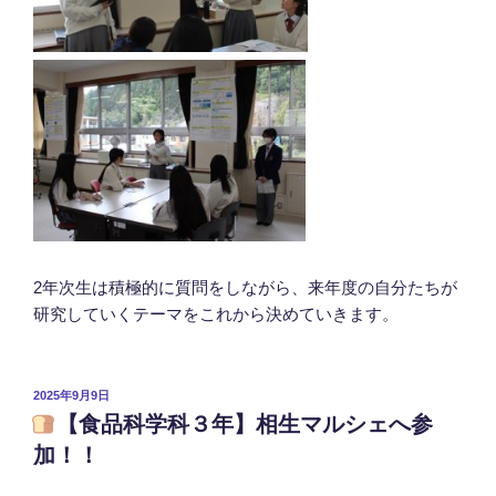
2年次生は積極的に質問をしながら、来年度の自分たちが
研究していくテーマをこれから決めていきます。
投
2025年9月9日
稿
【食品科学科３年】相生マルシェへ参
日:
加！！