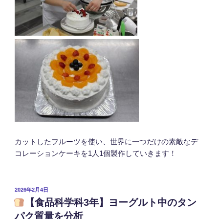
カットしたフルーツを使い、世界に一つだけの素敵なデ
コレーションケーキを1人1個製作していきます！
投
2026年2月4日
稿
【食品科学科3年】ヨーグルト中のタン
日:
パク質量を分析