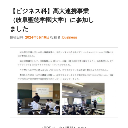
【ビジネス科】高大連携事業
ン
テ
（岐阜聖徳学園大学）に参加し
テ
ン
ました
ン
ツ
投稿日時:
2024年5月16日
投稿者:
business
ツ
へ
へ
移
移
動
動
（PDFデータが展開します）