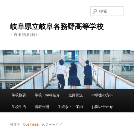
検
索
岐阜県立岐阜各務野高等学校
～自律 感謝 挑戦～
メ
学校概要
学校・学科紹介
進路状況
中学生の方へ
メ
サ
イ
ン
学校生活
情報公開
手続き・ご案内
お問い合わせ
イ
ブ
メ
ニ
ン
コ
ュ
business
投稿者「
」のアーカイブ
ー
コ
ン