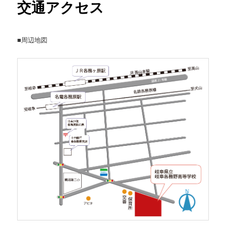
交通アクセス
ン
■周辺地図
テ
ン
ツ
へ
移
動