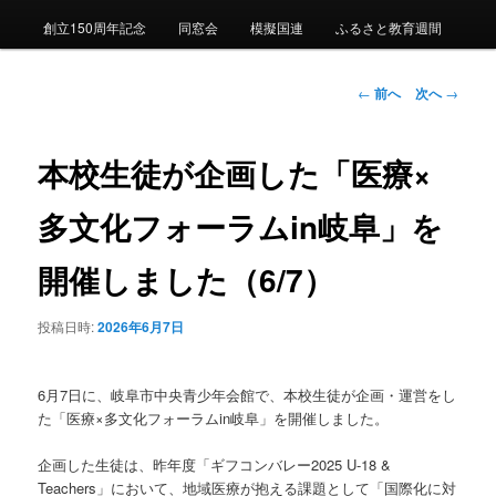
創立150周年記念
同窓会
模擬国連
ふるさと教育週間
ン
投
←
前へ
次へ
→
テ
稿
ナ
ン
ビ
本校生徒が企画した「医療×
ゲ
ツ
ー
多文化フォーラムin岐阜」を
シ
へ
ョ
開催しました（6/7）
ン
移
投稿日時:
2026年6月7日
動
6月7日に、岐阜市中央青少年会館で、本校生徒が企画・運営をし
た「医療×多文化フォーラムin岐阜」を開催しました。
企画した生徒は、昨年度「ギフコンバレー2025 U-18 &
Teachers」において、地域医療が抱える課題として「国際化に対