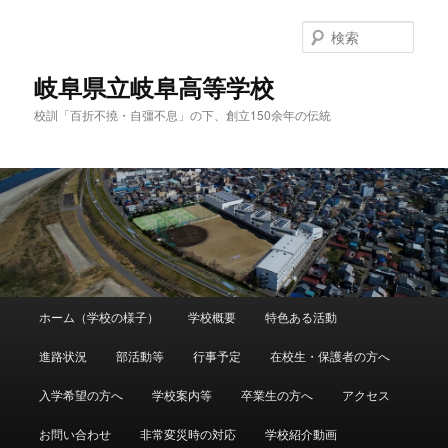
検
索
岐阜県立岐阜高等学校
校訓「百折不撓・自彊不息」の下、創立150余年の伝統
メ
ホーム（学校の様子）
学校概要
特色ある活動
メ
イ
ン
進路状況
部活動等
行事予定
在校生・保護者の方へ
イ
メ
ニ
入学希望の方へ
学校案内等
卒業生の方へ
アクセス
ン
ュ
ー
お問い合わせ
非常変災時の対応
学校紹介動画
コ