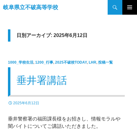
検
岐阜県立不破高等学校
索
コ
メインメ
ン
ニュー
テ
ン
日別アーカイブ: 2025年6月12日
ツ
へ
ス
1000_学校生活
,
1200_行事
,
2025不破校TODAY
,
LHR
,
投稿一覧
キ
ッ
垂井署講話
プ
2025年6月12日
垂井警察署の福田課長様をお招きし、情報モラルや
闇バイトについてご講話いただきました。