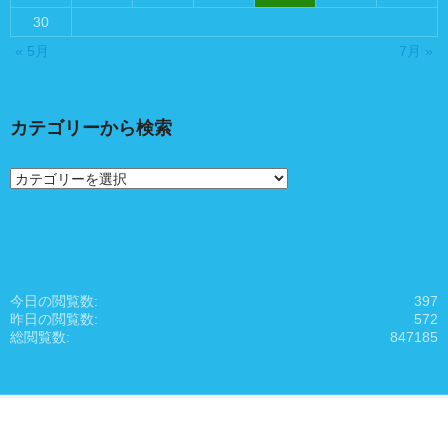
30
« 5月
7月 »
カテゴリーから検索
カ
テ
ゴ
リ
ー
か
ら
今日の閲覧数:
397
検
昨日の閲覧数:
572
索
総閲覧数:
847185