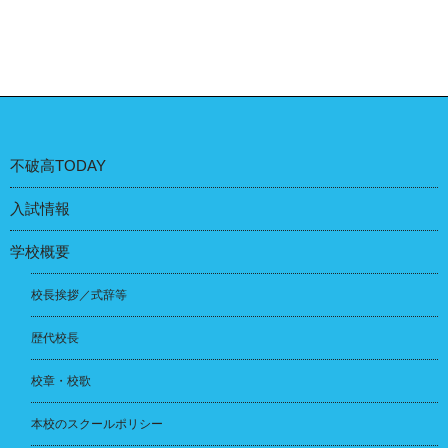
不破高TODAY
入試情報
学校概要
校長挨拶／式辞等
歴代校長
校章・校歌
本校のスクールポリシー