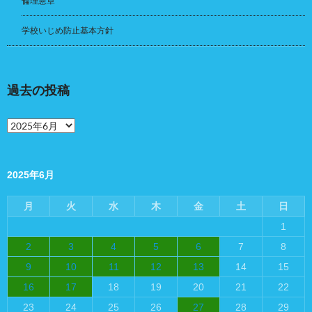
倫理憲章
学校いじめ防止基本方針
過去の投稿
過
去
の
投
稿
2025年6月
月
火
水
木
金
土
日
1
2
3
4
5
6
7
8
9
10
11
12
13
14
15
16
17
18
19
20
21
22
23
24
25
26
27
28
29