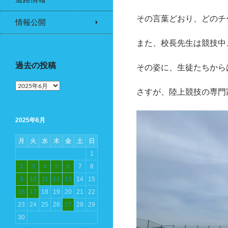
その言葉どおり、どのチ
情報公開
また、校長先生は競技中
過去の投稿
その姿に、生徒たちから
過
さすが、陸上競技の専門
去
の
投
2025年6月
稿
月
火
水
木
金
土
日
1
2
3
4
5
6
7
8
9
10
11
12
13
14
15
16
17
18
19
20
21
22
23
24
25
26
27
28
29
30