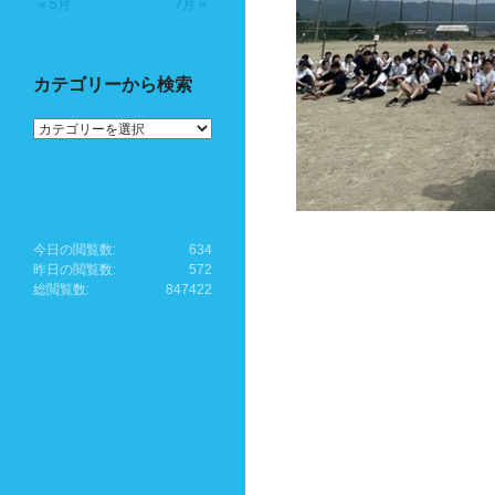
« 5月
7月 »
カテゴリーから検索
カ
テ
ゴ
リ
ー
か
ら
今日の閲覧数:
634
検
昨日の閲覧数:
572
索
総閲覧数:
847422