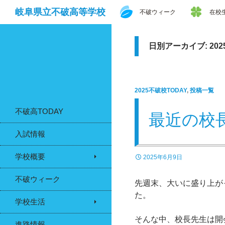
検
コンテンツへスキップ
岐阜県立不破高等学校
不破ウィーク
在校
索
日別アーカイブ: 202
2025不破校TODAY
,
投稿一覧
不破高TODAY
最近の校
入試情報
学校概要
2025年6月9日
不破ウィーク
先週末、大いに盛り上が
た。
学校生活
そんな中、校長先生は開
進路情報