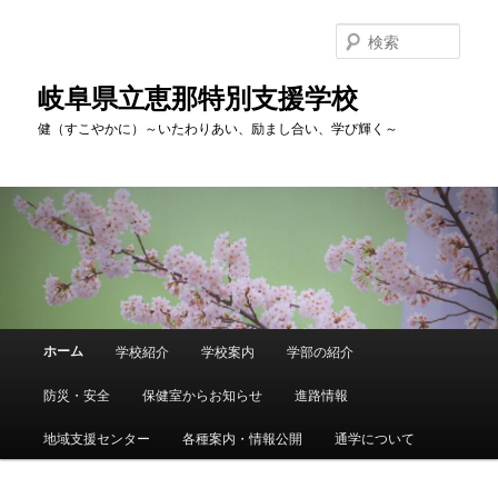
検
索
岐阜県立恵那特別支援学校
健（すこやかに）～いたわりあい、励まし合い、学び輝く～
メ
ホーム
学校紹介
学校案内
学部の紹介
メ
サ
イ
ン
防災・安全
保健室からお知らせ
進路情報
イ
ブ
メ
ニ
地域支援センター
各種案内・情報公開
通学について
ン
コ
ュ
ー
コ
ン