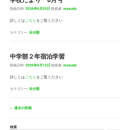
投稿日時:
2026年6月25日
投稿者:
masuda
詳しくは
こちら
をご覧ください
カテゴリー:
未分類
中学部２年宿泊学習
投稿日時:
2026年6月12日
投稿者:
masuda
詳しくは
こちら
をご覧ください
カテゴリー:
未分類
投
←
過去の投稿
稿
ナ
ビ
検索