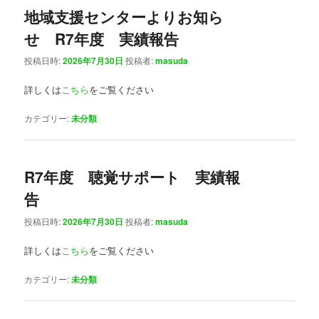
地域支援センターよりお知ら
ン
テ
せ R7年度 実績報告
テ
ン
投稿日時:
2026年7月30日
投稿者:
masuda
詳しくは
こちら
をご覧ください
ン
ツ
カテゴリー:
未分類
ツ
へ
へ
移
R7年度 聴覚サポート 実績報
移
動
告
動
投稿日時:
2026年7月30日
投稿者:
masuda
詳しくは
こちら
をご覧ください
カテゴリー:
未分類