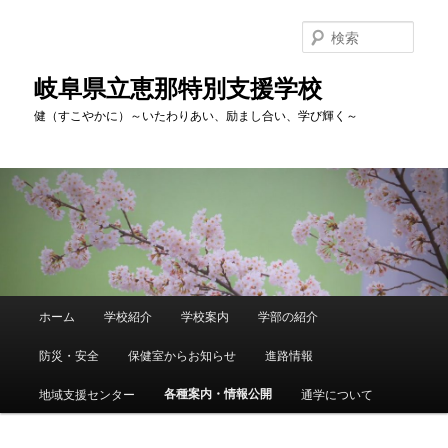
検
索
岐阜県立恵那特別支援学校
健（すこやかに）～いたわりあい、励まし合い、学び輝く～
メ
ホーム
学校紹介
学校案内
学部の紹介
メ
イ
ン
防災・安全
保健室からお知らせ
進路情報
イ
メ
ニ
各種案内・情報公開
地域支援センター
通学について
ン
ュ
ー
コ