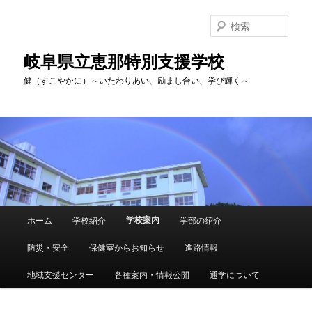
検
索
岐阜県立恵那特別支援学校
健（すこやかに）～いたわりあい、励まし合い、学び輝く～
メ
学校案内
ホーム
学校紹介
学部の紹介
メ
イ
ン
防災・安全
保健室からお知らせ
進路情報
イ
メ
ニ
地域支援センター
各種案内・情報公開
通学について
ン
ュ
ー
コ