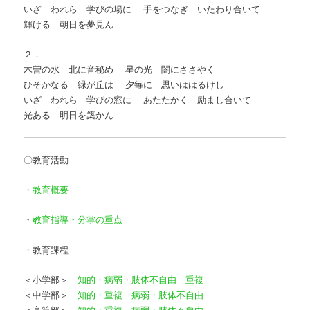
いざ われら 学びの場に 手をつなぎ いたわり合いて
輝ける 朝日を夢見ん
２．
木曽の水 北に音秘め 星の光 闇にささやく
ひそかなる 緑が丘は 夕毎に 思いははるけし
いざ われら 学びの窓に あたたかく 励まし合いて
光ある 明日を築かん
〇教育活動
・
教育概要
・
教育指導・分掌の重点
・教育課程
＜小学部＞
知的・病弱・肢体不自由
重複
＜中学部＞
知的・重複
病弱・肢体不自由