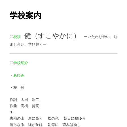
学校案内
ン
テ
健（すこやかに）
ン
〇
校訓
ーいたわり合い、励
まし合い、学び輝くー
ツ
へ
〇
学校紹介
移
・
あゆみ
動
・校 歌
作詞 太田 浩二
作曲 高橋 賢亮
１．
恵那の山 東に高く 松の色 朝日に映ゆる
清らなる 緑が丘は 朝毎に 望みは新し