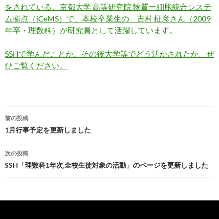
をされている、京都大学 高等研究院 物質ー細胞統合システ
ム拠点（iCeMS）で、本校卒業生の 吉村 柾彦さん（2009
年卒・理数科）が研究員として活躍しています。
SSHで学んだことが、その後大学等でどう活かされたか、ぜ
ひご覧ください。
投
前の投稿
稿
1月行事予定を更新しました
ナ
次の投稿
ビ
SSH「理数科1年次,全校生徒対象の活動」のページを更新しました
ゲ
ー
シ