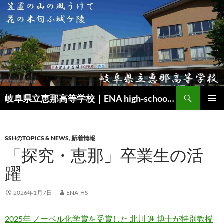
検
岐阜県立恵那高等学校｜ENA high-school｜SSH（スーパーサイエンスハイスクール）
索
コ
メインメ
ン
ニュー
テ
ン
SSHのTOPICS & NEWS
,
新着情報
ツ
「探究・恵那」卒業生の活
へ
躍
ス
キ
ッ
2026年1月7日
ENA-HS
プ
2025年 ノーベル化学賞を受賞した 北川 進 博士が特別教授