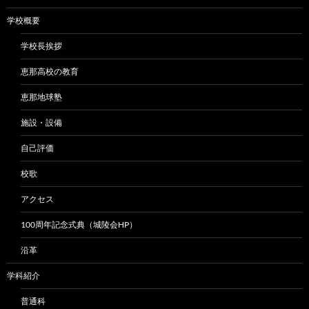
ョ
学校概要
ン
学校長挨拶
恵那高校の教育
恵那地球塾
施設・設備
自己評価
校歌
アクセス
100周年記念式典（城陵会HP）
沿革
学科紹介
普通科