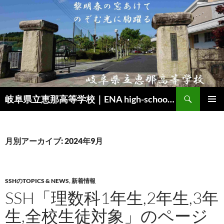
検
岐阜県立恵那高等学校｜ENA high-school｜SSH（スーパーサイエンスハイスクール）
索
コ
メインメ
ン
ニュー
テ
ン
月別アーカイブ: 2024年9月
ツ
へ
ス
キ
SSHのTOPICS & NEWS
,
新着情報
ッ
SSH「理数科1年生,2年生,3年
プ
生,全校生徒対象」のページ