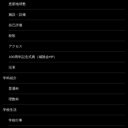
恵那地球塾
施設・設備
自己評価
校歌
アクセス
100周年記念式典（城陵会HP）
沿革
学科紹介
普通科
理数科
学校生活
学校行事