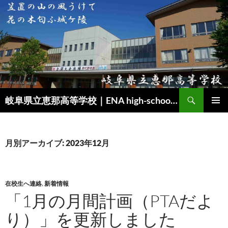
検
岐阜県立恵那高等学校｜ENA high-school｜SSH（スーパーサイエンスハイスクール）
索
コ
メインメ
ン
ニュー
テ
ン
月別アーカイブ: 2023年12月
ツ
へ
ス
キ
在校生へ連絡
,
新着情報
ッ
「1月の月間計画（PTAだよ
プ
り）」を更新しました