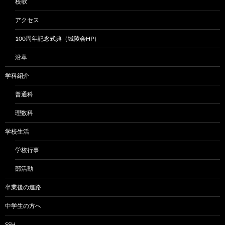
校歌
アクセス
100周年記念式典（城陵会HP）
沿革
学科紹介
普通科
理数科
学校生活
学校行事
部活動
卒業後の進路
中学生の方へ
SSH