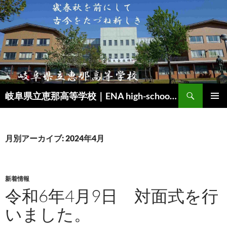
検
岐阜県立恵那高等学校｜ENA high-school｜SSH（スーパーサイエンスハイスクール）
索
コ
メインメ
ン
ニュー
テ
ン
月別アーカイブ: 2024年4月
ツ
へ
ス
キ
新着情報
ッ
令和6年4月9日 対面式を行
プ
いました。