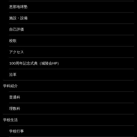
恵那地球塾
施設・設備
自己評価
校歌
アクセス
100周年記念式典（城陵会HP）
沿革
学科紹介
普通科
理数科
学校生活
学校行事