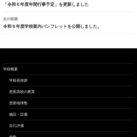
稿
「令和６年度年間行事予定」を更新しました
ナ
次の投稿
ビ
令和６年度学校案内パンフレットを公開しました。
ゲ
ー
シ
ョ
学校概要
ン
学校長挨拶
恵那高校の教育
恵那地球塾
施設・設備
自己評価
校歌