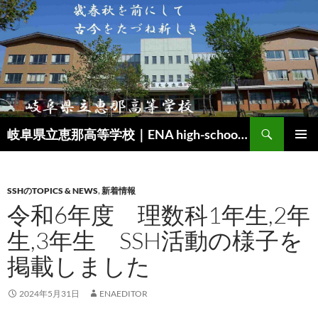
検
岐阜県立恵那高等学校｜ENA high-school｜SSH（スーパーサイエンスハイスクール）
索
コ
メインメ
ン
ニュー
テ
ン
SSHのTOPICS & NEWS
,
新着情報
ツ
令和6年度 理数科1年生,2年
へ
生,3年生 SSH活動の様子を
ス
キ
掲載しました
ッ
プ
2024年5月31日
ENAEDITOR