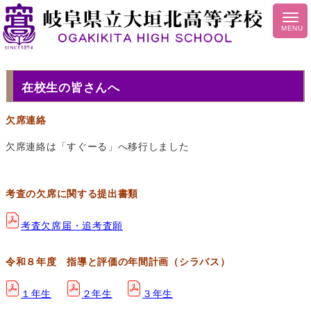
在校生の皆さんへ
欠席連絡
欠席連絡は「すぐーる」へ移行しました
考査の欠席に関する提出書類
考査欠席届・追考査願
令和８年度 指導と評価の年間計画（シラバス）
１年生
２年生
３年生