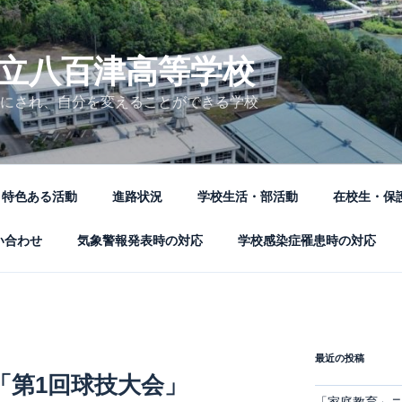
立八百津高等学校
にされ、自分を変えることができる学校
特色ある活動
進路状況
学校生活・部活動
在校生・保
い合わせ
気象警報発表時の対応
学校感染症罹患時の対応
最近の投稿
3「第1回球技大会」