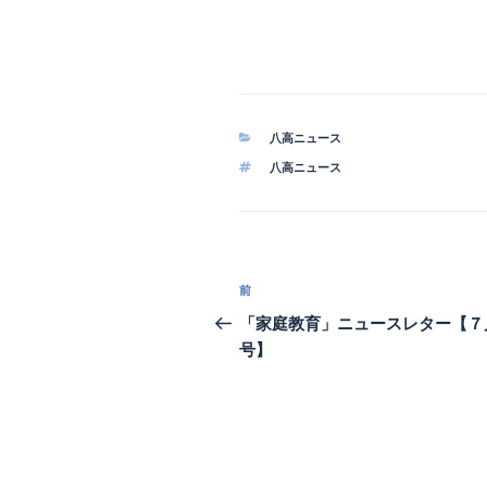
カ
八高ニュース
テ
タ
八高ニュース
ゴ
グ
リ
ー
投
前
前
稿
の
「家庭教育」ニュースレター【７
投
号】
ナ
稿
ビ
ゲ
ー