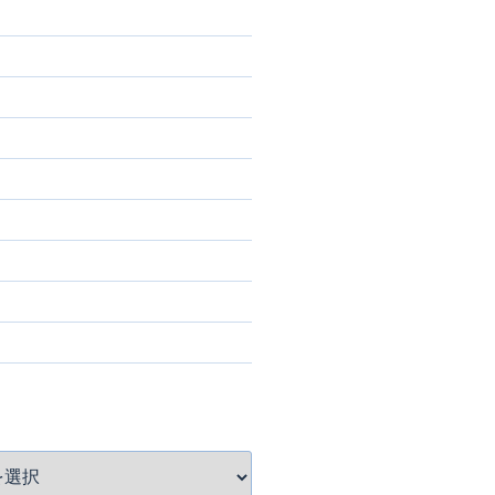
)
)
)