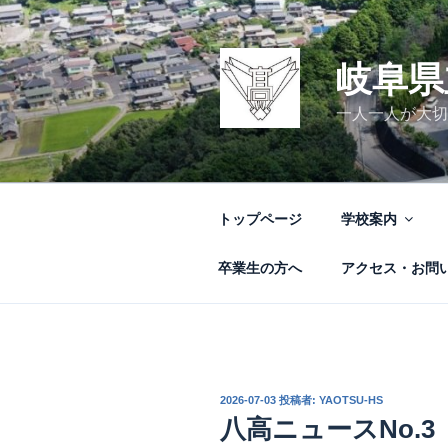
コ
ン
テ
岐阜県
ン
ツ
一人一人が大切
へ
ス
キ
ッ
トップページ
学校案内
プ
卒業生の方へ
アクセス・お問
投
2026-07-03
投稿者:
YAOTSU-HS
稿
八高ニュースNo.
日: