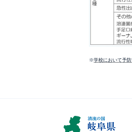
※
学校において予防