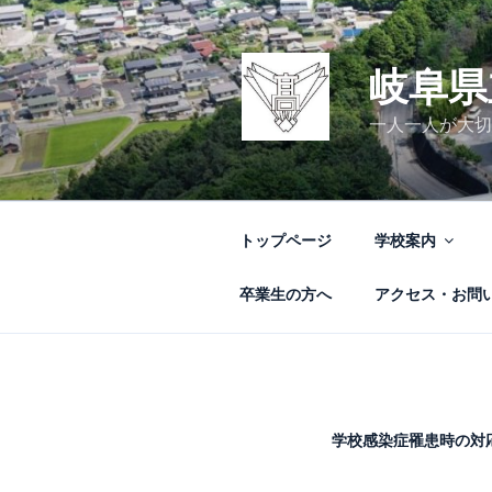
コ
ン
テ
岐阜県
ン
ツ
一人一人が大切
へ
ス
キ
ッ
トップページ
学校案内
プ
卒業生の方へ
アクセス・お問
学校感染症罹患時の対