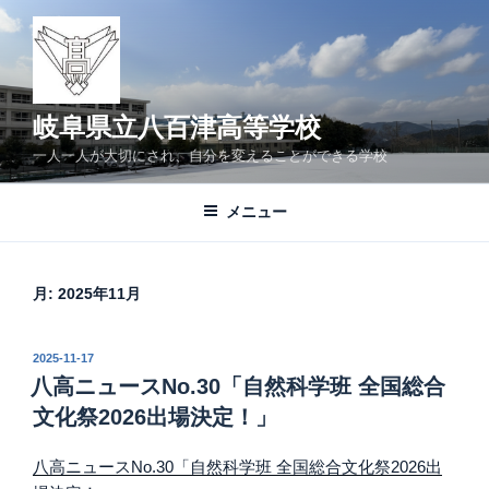
コ
ン
テ
ン
ツ
岐阜県立八百津高等学校
へ
一人一人が大切にされ、自分を変えることができる学校
ス
キ
メニュー
ッ
プ
月:
2025年11月
投
2025-11-17
稿
八高ニュースNo.30「自然科学班 全国総合
日:
文化祭2026出場決定！」
八高ニュースNo.30「自然科学班 全国総合文化祭2026出