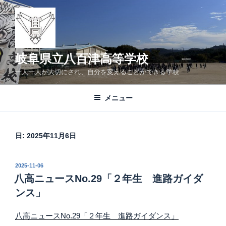
コ
ン
テ
ン
ツ
岐阜県立八百津高等学校
へ
一人一人が大切にされ、自分を変えることができる学校
ス
キ
メニュー
ッ
プ
日:
2025年11月6日
投
2025-11-06
稿
八高ニュースNo.29「２年生 進路ガイダ
日:
ンス」
八高ニュースNo.29「２年生 進路ガイダンス」