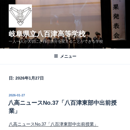
コ
ン
テ
ン
ツ
岐阜県立八百津高等学校
へ
一人一人が大切にされ、自分を変えることができる学校
ス
キ
メニュー
ッ
プ
日:
2026年1月27日
投
2026-01-27
稿
八高ニュースNo.37「八百津東部中出前授
日:
業」
八高ニュースNo.37「八百津東部中出前授業」