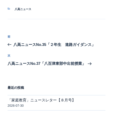
カ
八高ニュース
テ
ゴ
リ
ー
投
前
前
稿
の
八高ニュースNo.35「２年生 進路ガイダンス」
ナ
投
ビ
稿
次
次
ゲ
の
八高ニュースNo.37「八百津東部中出前授業」
投
ー
稿
シ
ョ
最近の投稿
ン
「家庭教育」ニュースレター【８月号】
2026-07-30