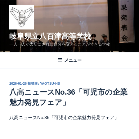
コ
ン
テ
ン
ツ
岐阜県立八百津高等学校
へ
一人一人が大切にされ、自分を変えることができる学校
ス
キ
メニュー
ッ
プ
投
2026-01-26
投稿者:
YAOTSU-HS
稿
八高ニュースNo.36「可児市の企業
日:
魅力発見フェア」
八高ニュースNo.36「可児市の企業魅力発見フェア」