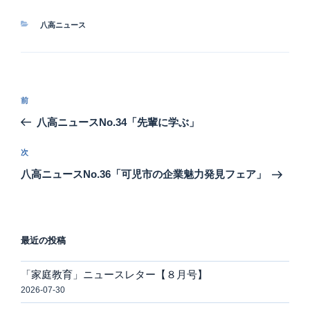
カ
八高ニュース
テ
ゴ
リ
ー
投
前
前
稿
の
八高ニュースNo.34「先輩に学ぶ」
ナ
投
ビ
稿
次
次
ゲ
の
八高ニュースNo.36「可児市の企業魅力発見フェア」
投
ー
稿
シ
ョ
最近の投稿
ン
「家庭教育」ニュースレター【８月号】
2026-07-30