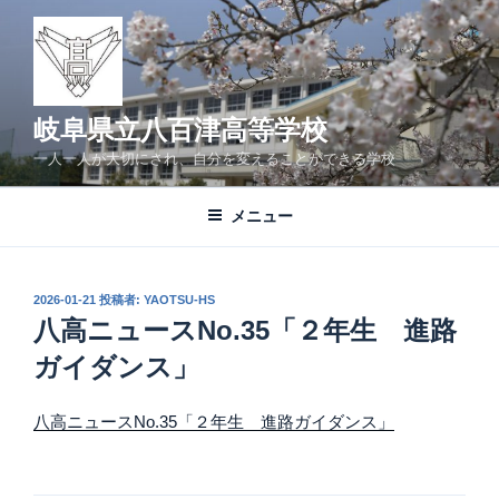
コ
ン
テ
ン
ツ
岐阜県立八百津高等学校
へ
一人一人が大切にされ、自分を変えることができる学校
ス
キ
メニュー
ッ
プ
投
2026-01-21
投稿者:
YAOTSU-HS
稿
八高ニュースNo.35「２年生 進路
日:
ガイダンス」
八高ニュースNo.35「２年生 進路ガイダンス」