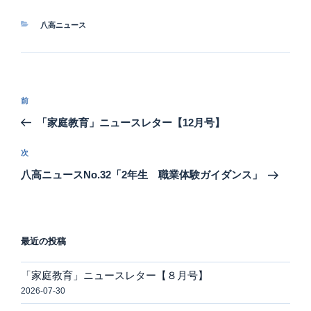
カ
八高ニュース
テ
ゴ
リ
ー
投
前
前
稿
の
「家庭教育」ニュースレター【12月号】
ナ
投
ビ
稿
次
次
ゲ
の
八高ニュースNo.32「2年生 職業体験ガイダンス」
投
ー
稿
シ
ョ
最近の投稿
ン
「家庭教育」ニュースレター【８月号】
2026-07-30