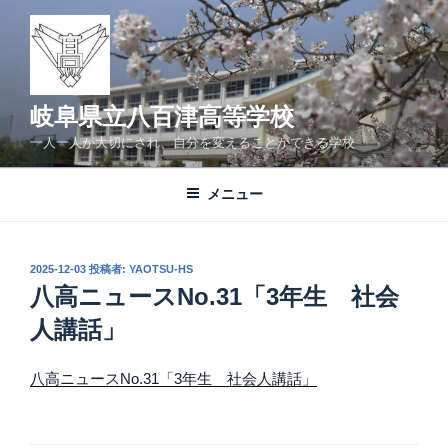
コ
ン
テ
ン
ツ
岐阜県立八百津高等学校
へ
一人一人が大切にされ、自分を変えることができる学校
ス
キ
メニュー
ッ
プ
投
2025-12-03
投稿者:
YAOTSU-HS
稿
八高ニュースNo.31「3年生 社会
日:
人講話」
八高ニュースNo.31「3年生 社会人講話」