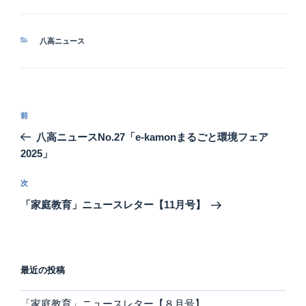
カ
八高ニュース
テ
ゴ
リ
ー
投
前
前
稿
の
八高ニュースNo.27「e-kamonまるごと環境フェア
ナ
投
2025」
ビ
稿
ゲ
次
次
の
ー
「家庭教育」ニュースレター【11月号】
投
シ
稿
ョ
ン
最近の投稿
「家庭教育」ニュースレター【８月号】