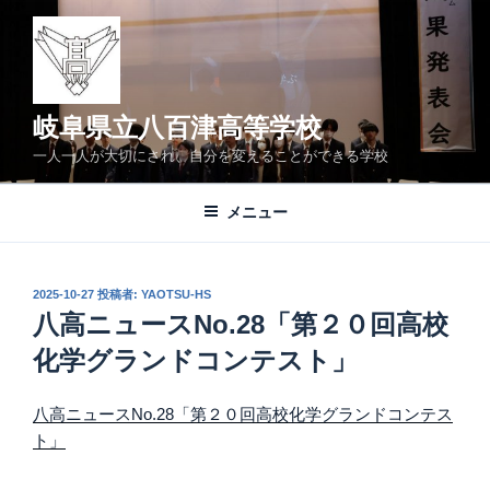
コ
ン
テ
ン
ツ
岐阜県立八百津高等学校
へ
一人一人が大切にされ、自分を変えることができる学校
ス
キ
メニュー
ッ
プ
投
2025-10-27
投稿者:
YAOTSU-HS
稿
八高ニュースNo.28「第２０回高校
日:
化学グランドコンテスト」
八高ニュースNo.28「第２０回高校化学グランドコンテス
ト」