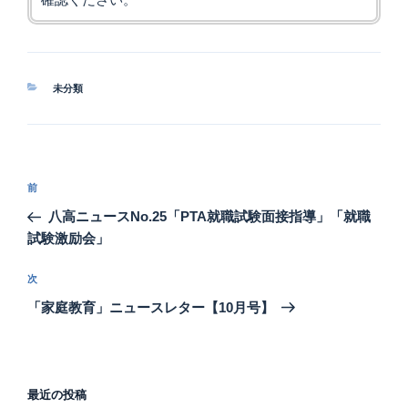
カ
未分類
テ
ゴ
リ
ー
投
前
前
稿
の
八高ニュースNo.25「PTA就職試験面接指導」「就職
ナ
投
試験激励会」
ビ
稿
ゲ
次
次
の
ー
「家庭教育」ニュースレター【10月号】
投
シ
稿
ョ
ン
最近の投稿