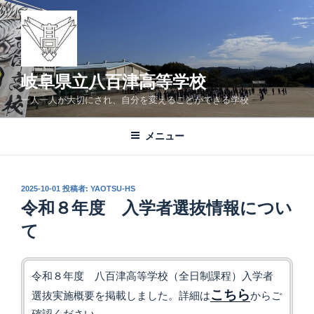
コ
ン
テ
ン
ツ
岐阜県立八百津高等学校
へ
一人一人が大切にされ、自分を変えることができる学校
ス
キ
メニュー
ッ
プ
投
2025-10-01
投稿者:
YAOTSU-HS
稿
令和８年度 入学者選抜情報につい
日:
て
令和８年度 八百津高等学校（全日制課程）入学者
こちら
選抜実施概要を掲載しました。詳細は
からご
確認ください。