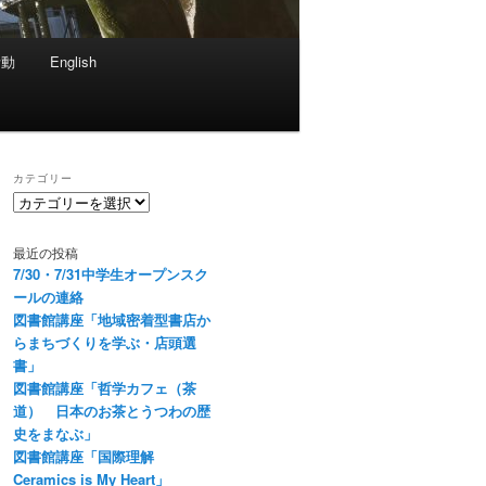
活動
English
カテゴリー
カ
テ
ゴ
最近の投稿
リ
7/30・7/31中学生オープンスク
ー
ールの連絡
図書館講座「地域密着型書店か
らまちづくりを学ぶ・店頭選
書」
図書館講座「哲学カフェ（茶
道） 日本のお茶とうつわの歴
史をまなぶ」
図書館講座「国際理解
Ceramics is My Heart」