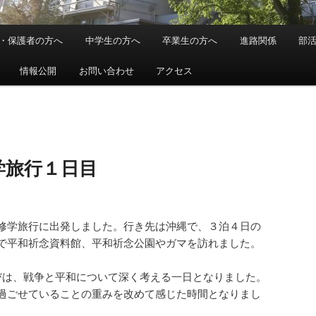
・保護者の方へ
中学生の方へ
卒業生の方へ
進路関係
部
情報公開
お問い合わせ
アクセス
学旅行１日目
修学旅行に出発しました。行き先は沖縄で、３泊４日の
で平和祈念資料館、平和祈念公園やガマを訪れました。
びは、戦争と平和について深く考える一日となりました。
過ごせていることの重みを改めて感じた時間となりまし