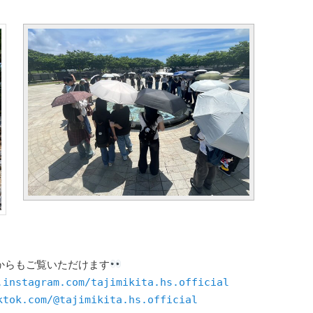
からもご覧いただけます
.instagram.com/tajimikita.hs.official
ktok.com/@tajimikita.hs.official