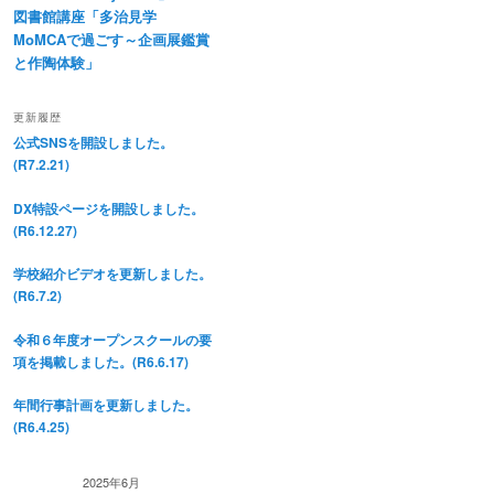
図書館講座「多治見学
MoMCAで過ごす～企画展鑑賞
と作陶体験」
更新履歴
公式SNSを開設しました。
(R7.2.21)
DX特設ページを開設しました。
(R6.12.27)
学校紹介ビデオを更新しました。
(R6.7.2)
令和６年度オープンスクールの要
項を掲載しました。(R6.6.17)
年間行事計画を更新しました。
(R6.4.25)
2025年6月