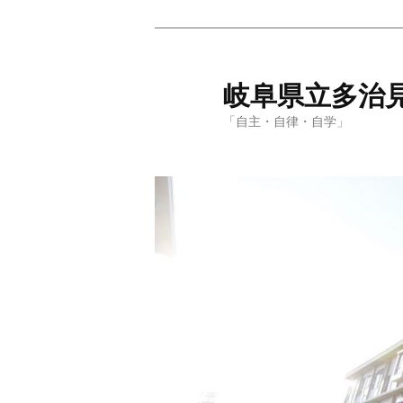
岐阜県立多治
「自主・自律・自学」