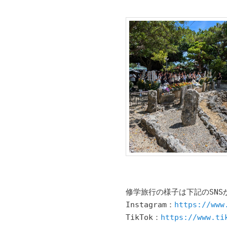
へ
移
移
動
動
修学旅行の様子は下記のSNS
Instagram：
https://www
TikTok：
https://www.ti