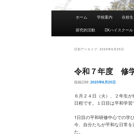
メ
ホーム
学校案内
在校生
メ
サ
イ
ン
探究的活動
DXハイスクール
イ
ブ
メ
ニ
ン
コ
ュ
日別アーカイブ:
2025年6月25日
ー
コ
ン
令和７年度 修
ン
テ
投稿日時:
2025年6月25日
テ
ン
６月２４日（火）、２年生が
日程です。１日目は平和学習
ン
ツ
1日目の平和研修中心での学
ツ
へ
今、自分たちが平和な日常を
た。