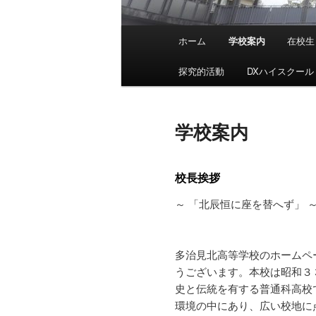
メ
ホーム
学校案内
在校生
メ
イ
ン
探究的活動
DXハイスクール
イ
メ
ニ
ン
ュ
学校案内
ー
コ
校長挨拶
ン
～ 「北辰恒に座を替へず」 
テ
ン
多治見北高等学校のホームペ
うございます。本校は昭和３
ツ
史と伝統を有する普通科高校
環境の中にあり、広い校地に