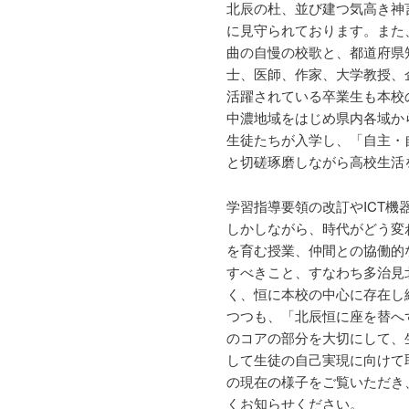
へ
北辰の杜、並び建つ気高き神
に見守られております。また
移
曲の自慢の校歌と、都道府県
士、医師、作家、大学教授、
動
活躍されている卒業生も本校
中濃地域をはじめ県内各域か
生徒たちが入学し、「自主・
と切磋琢磨しながら高校生活
学習指導要領の改訂やICT
しかしながら、時代がどう変
を育む授業、仲間との協働的
すべきこと、すなわち多治見
く、恒に本校の中心に存在し
つつも、「北辰恒に座を替へ
のコアの部分を大切にして、
して生徒の自己実現に向けて
の現在の様子をご覧いただき
くお知らせください。