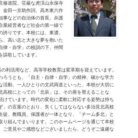
言修道院、荘厳な虎渓山永保寺
、金田一京助作詞、高木東六作
知事などの自治体の首長、弁護
企業経営者など社会の第一線で
の誇りです。本校には、東濃、
ら、高い志と大きな夢を抱いた
自律・自学」の校訓の下、仲間
を謳歌しています。
機器の利活用など、高等学校教育は変革期を迎えています。
わろうとも、「自主・自律・自学」の精神、確かな学力
な活動、一人ひとりの文武両道といった、本校が大切に
北高校にとっての「北辰」は、その座を替えることな
続けています。時代の変化に柔軟に対応する姿勢は持ち
ず」の言葉のとおり、失くしてはならない多治見北高校
生徒、教職員、保護者が一体となり、「チーム多北」と
取り組んでまいります。このホームページを通じて本校
、ご意見やご感想などございましたら、どうぞご遠慮な