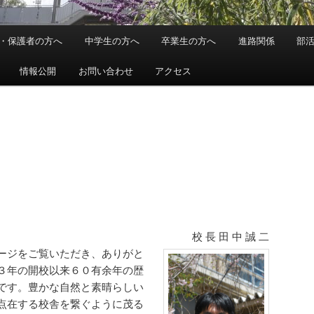
・保護者の方へ
中学生の方へ
卒業生の方へ
進路関係
部
情報公開
お問い合わせ
アクセス
～
校 長 田 中 誠 二
ージをご覧いただき、ありがと
３年の開校以来６０有余年の歴
です。豊かな自然と素晴らしい
点在する校舎を繋ぐように茂る