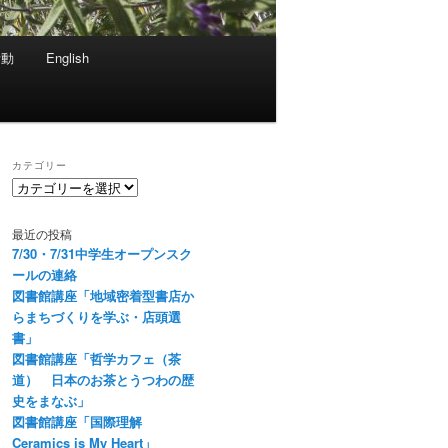
活動
English
カテゴリー
カ
テ
ゴ
最近の投稿
リ
7/30・7/31中学生オープンスク
ー
ールの連絡
図書館講座「地域密着型書店か
らまちづくりを学ぶ・店頭選
書」
図書館講座「哲学カフェ（茶
道） 日本のお茶とうつわの歴
史をまなぶ」
図書館講座「国際理解
Ceramics is My Heart」