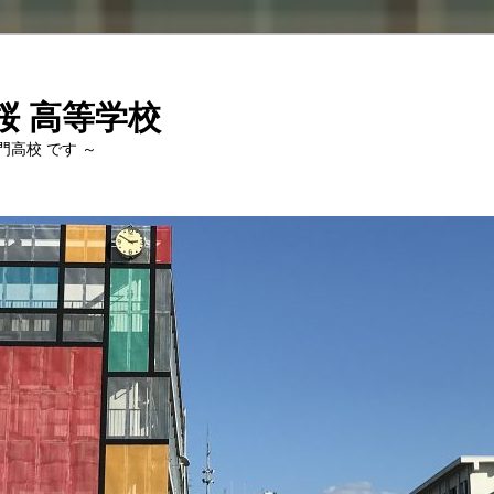
桜 高等学校
専門高校 です ～