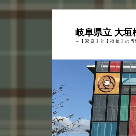
岐阜県立 大垣
～【 家 庭 】と【 福 祉 】の 