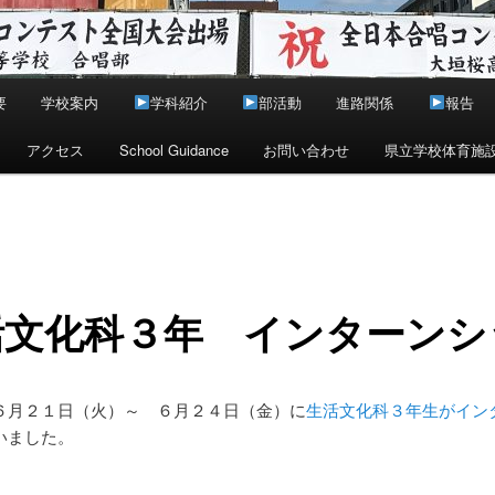
要
学校案内
学科紹介
部活動
進路関係
報告
アクセス
School Guidance
お問い合わせ
県立学校体育施
活文化科３年 インターンシ
６月２１日（火）～ ６月２４日（金）に
生活文化科３年生がイン
いました。