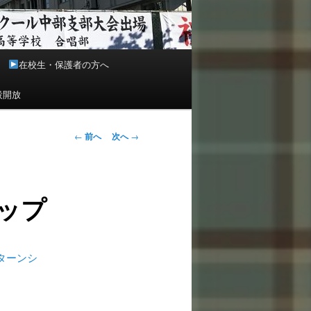
在校生・保護者の方へ
設開放
投
←
前へ
次へ
→
稿
ナ
ビ
ップ
ゲ
ー
シ
ョ
ターンシ
ン