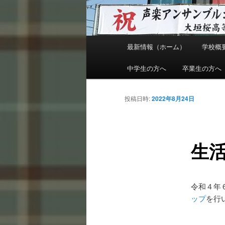
メ
最新情報（ホーム）
学校概
メ
イ
ン
中学生の方へ
卒業生の方へ
イ
メ
ニ
ン
投稿日時:
2022年8月24日
ュ
ー
コ
生
ン
テ
令和４年
ン
ップ
を行
ツ