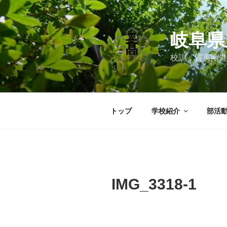
コ
ン
テ
岐阜県
ン
ツ
校訓「質実剛健
へ
ス
キ
ッ
トップ
学校紹介
部活
プ
IMG_3318-1