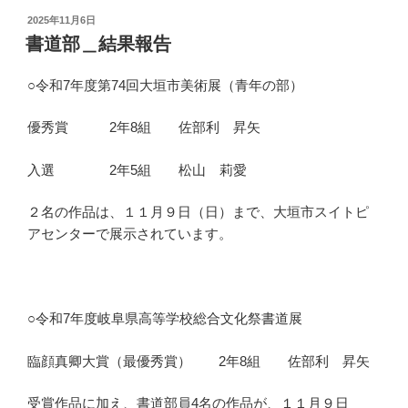
投
2025年11月6日
稿
書道部＿結果報告
日:
○令和7年度第74回大垣市美術展（青年の部）
優秀賞 2年8組 佐部利 昇矢
入選 2年5組 松山 莉愛
２名の作品は、１１月９日（日）まで、大垣市スイトピ
アセンターで展示されています。
○令和7年度岐阜県高等学校総合文化祭書道展
臨顔真卿大賞（最優秀賞） 2年8組 佐部利 昇矢
受賞作品に加え、書道部員4名の作品が、１１月９日