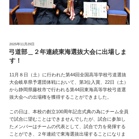
投
2025年11月29日
稿
弓道部＿２年連続東海選抜大会に出場しま
日:
す！
11月８日（土）に行われた第44回全国高等学校弓道選抜
大会岐阜県予選団体戦において、第3位入賞、22日（土）
から静岡県藤枝市で行われる第44回東海高等学校弓道選
抜大会への出場権を獲得することができました。
この日は、本校の創立100周年記念式典の為にチーム全員
で試合に望むことはできませんでしたが、試合に参加し
たメンバーはチームの代表として、試合で力を発揮する
ことができ、２年連続で東海選抜出場することになりま