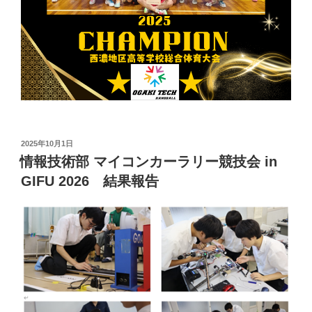
投
2025年10月1日
稿
情報技術部 マイコンカーラリー競技会 in
日:
GIFU 2026 結果報告