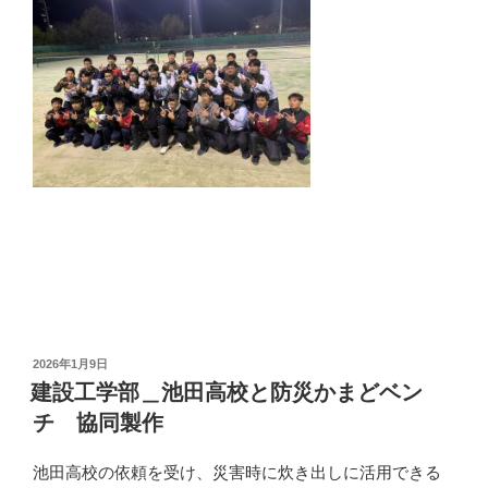
投
2026年1月9日
稿
建設工学部＿池田高校と防災かまどベン
日:
チ 協同製作
池田高校の依頼を受け、災害時に炊き出しに活用できる