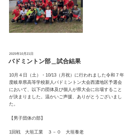
投
2025年10月21日
稿
バドミントン部＿試合結果
日:
10月４日（土）・10/13（月祝）に行われました令和７年
度岐阜県高等学校新人バドミントン大会西濃地区予選会
において、以下の団体及び個人が県大会に出場すること
が決まりました。温かいご声援、ありがとうございまし
た。
【男子団体の部】
1回戦 大垣工業 ３－０ 大垣養老