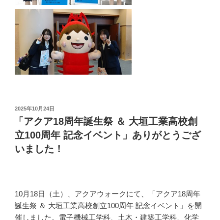
投
2025年10月24日
稿
「アクア18周年誕生祭 ＆ 大垣工業高校創
日:
立100周年 記念イベント」ありがとうござ
いました！
10月18日（土）、アクアウォークにて、「アクア18周年
誕生祭 ＆ 大垣工業高校創立100周年 記念イベント」を開
催しました。電子機械工学科、土木・建築工学科、化学