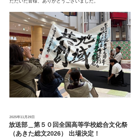
ただいた皆様、ありがとうございました。
投
2025年11月29日
稿
放送部＿第５０回全国高等学校総合文化祭
日:
（あきた総文2026） 出場決定！