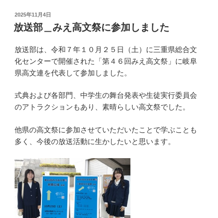
投
2025年11月4日
稿
放送部＿みえ高文祭に参加しました
日:
放送部は、令和７年１０月２５日（土）に三重県総合文
化センターで開催された「第４６回みえ高文祭」に岐阜
県高文連を代表して参加しました。
式典および各部門、中学生の舞台発表や生徒実行委員会
のアトラクションもあり、素晴らしい高文祭でした。
他県の高文祭に参加させていただいたことで学ぶことも
多く、今後の放送活動に生かしたいと思います。