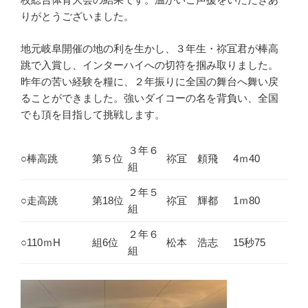
りがとうございました。
地元岐阜開催の地の利を生かし、３年生・祢冝君が棒高
跳で入賞し、インターハイへの切符を掴み取りました。
昨年の苦い経験を糧に、２年振りに全国の舞台へ舞い戻
ることができました。強いダイコーの名を背負い、全国
でも頂を目指して挑戦します。
３年６
○棒高跳
第５位
祢冝 頼飛
4ｍ40
組
２年５
○走高跳
第18位
祢冝 輝都
1ｍ80
組
２年６
○110ｍH
組6位
松本 浩志
15秒75
組