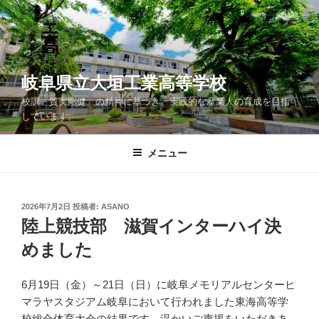
コ
ン
テ
ン
ツ
岐阜県立大垣工業高等学校
へ
校訓「質実剛健」の精神に基づき、実践的な産業人の育成を目指
ス
しています。
キ
ッ
メニュー
プ
投
2026年7月2日
投稿者:
ASANO
稿
陸上競技部 滋賀インターハイ決
日:
めました
6月19日（金）～21日（日）に岐阜メモリアルセンターヒ
マラヤスタジアム岐阜において行われました東海高等学
校総合体育大会の結果です。温かいご声援をいただきあ