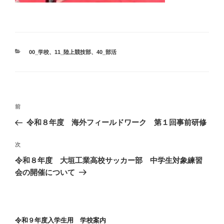
カ
00_学校
、
11_陸上競技部
、
40_部活
テ
ゴ
リ
ー
投
前
前
稿
の
令和８年度 海外フィールドワーク 第１回事前研修
ナ
投
ビ
稿
次
次
ゲ
の
令和８年度 大垣工業高校サッカー部 中学生対象練習
投
ー
会の開催について
稿
シ
ョ
ン
令和９年度入学生用 学校案内