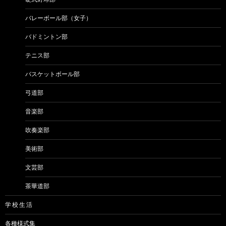
バレーボール部（女子）
バドミントン部
テニス部
バスケットボール部
弓道部
音楽部
吹奏楽部
美術部
文芸部
茶華道部
学 校 生 活
各種様式集