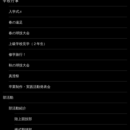
学 校 行 事
入学式♬
春の遠足
春の球技大会
上級学校見学（２年生）
修学旅行！
秋の球技大会
真澄祭
卒業制作・実践活動発表会
部活動
部活動紹介
陸上競技部
硬式野球部