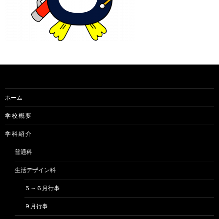
ホーム
学 校 概 要
学 科 紹 介
普通科
生活デザイン科
５～６月行事
９月行事