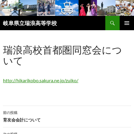
検
岐阜県立瑞浪高等学校
索
コ
メインメ
ン
ニュー
テ
瑞浪高校首都圏同窓会につ
ン
ツ
いて
へ
ス
キ
ッ
http://hikarikobo.sakura.ne.jp/zuiko/
プ
投
前の投稿
稿
育友会会計について
ナ