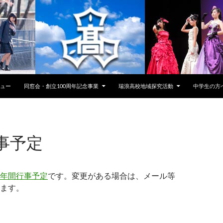
キップ
ビュー
同窓会・創立100周年記念事業
瑞浪高校地域探究活動
中学生の方
事予定
年間行事予定
です。変更がある場合は、メール等
ます。