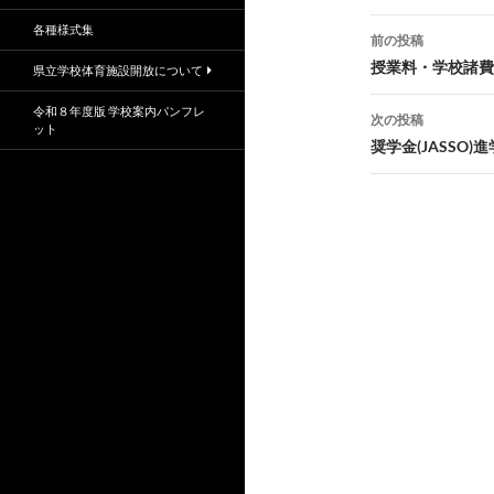
投
各種様式集
前の投稿
稿
授業料・学校諸費
県立学校体育施設開放について
ナ
令和８年度版 学校案内パンフレ
次の投稿
ット
ビ
奨学金(JASSO)
ゲ
ー
シ
ョ
ン