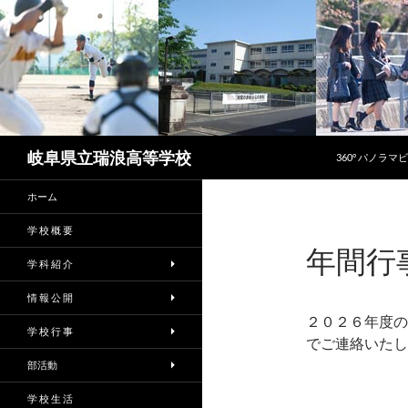
コンテンツへス
検
岐阜県立瑞浪高等学校
360° パノラマ
索
ホーム
学 校 概 要
年間行
学 科 紹 介
情 報 公 開
２０２６年度の
学 校 行 事
でご連絡いたし
部活動
学 校 生 活