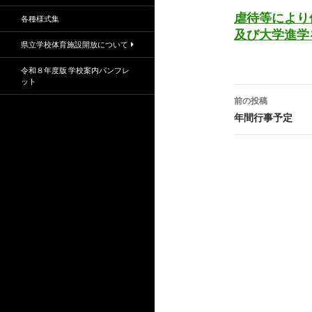
虐待等により
各種様式集
及び大学進学
県立学校体育施設開放について
令和８年度版 学校案内パンフレ
ット
投
前の投稿
稿
年間行事予定
ナ
ビ
ゲ
ー
シ
ョ
ン