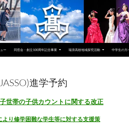
キップ
ビュー
同窓会・創立100周年記念事業
瑞浪高校地域探究活動
中学生の方
JASSO)進学予約
・多子世帯の子供カウントに関する改正
により修学困難な学生等に対する支援策