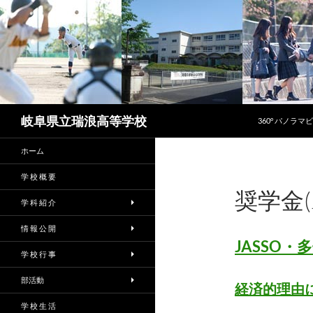
コンテンツへス
検
岐阜県立瑞浪高等学校
360° パノラマ
索
ホーム
学 校 概 要
奨学金(
学 科 紹 介
情 報 公 開
JASSO
学 校 行 事
部活動
経済的理由
学 校 生 活