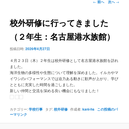
投
←
前へ
次へ
→
稿
ン
ナ
ビ
校外研修に行ってきました
テ
ゲ
ー
（２年生：名古屋港水族館）
ン
シ
ョ
投稿日時:
2026年4月27日
ツ
ン
４月２３日（木）２年生は校外研修として名古屋港水族館を訪れ
へ
ました。
海洋生物の多様性や生態について理解を深めました。
イルカやマ
移
イワシのパフォーマンスでは迫力ある動きに歓声が上がり、
学び
とともに充実した時間を過ごしました。
動
新しい仲間と交流を深める良い機会にもなりました！
カテゴリー:
学校行事
タグ:
校外研修
作成者:
kani-hs
この投稿のパ
ーマリンク