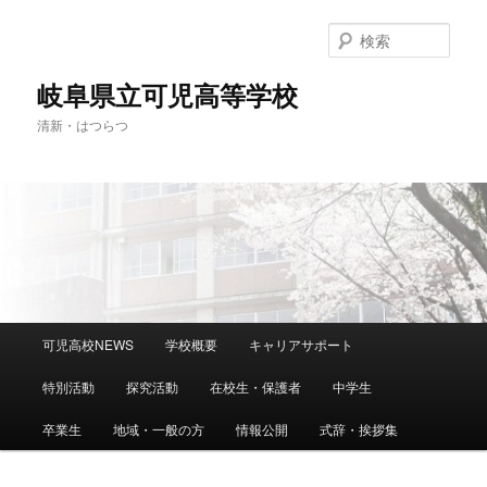
検
索
岐阜県立可児高等学校
清新・はつらつ
メ
可児高校NEWS
学校概要
キャリアサポート
メ
イ
ン
特別活動
探究活動
在校生・保護者
中学生
イ
メ
ニ
卒業生
地域・一般の方
情報公開
式辞・挨拶集
ン
ュ
ー
コ